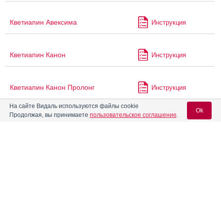
Кветиапин Авексима
Инструкция
Кветиапин Канон
Инструкция
Кветиапин Канон Пролонг
Инструкция
На сайте Видаль используются файлы cookie
Ok
Продолжая, вы принимаете
пользовательское соглашение
.
Кветиапин Пролонг-Алиум
Инструкция
Вход для специалистов
Кветиапин Сан
Инструкция
E-mail учетной записи Vidal:
Кветиапин Штада
Инструкция
Пароль:
Кветиапин-Алиум
Инструкция