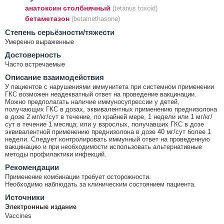
анатоксин столбнячный
(tetanus toxoid)
бетаметазон
(betamethasone)
Cтепень серьёзности/тяжести
Умеренно выраженные
Достоверность
Часто встречаемые
Описание взаимодействия
У пациентов с нарушениями иммунитета при системном применении
ГКС возможен неадекватный ответ на проведение вакцинации.
Можно предполагать наличие иммуносупрессии у детей,
получающих ГКС в дозах, эквивалентных применению преднизолона
в дозе 2 мг/кг/сут в течение, по крайней мере, 1 недели или 1 мг/кг/
сут в течение 1 месяца; или у взрослых, получавших ГКС в дозе
эквивалентной применению преднизолона в дозе 40 мг/сут более 1
недели. Следует контролировать иммунный ответ на проведенную
вакцинацию и при необходимости использовать альтернативные
методы профилактики инфекций.
Рекомендации
Применение комбинации требует осторожности.
Необходимо наблюдать за клиническим состоянием пациента.
Источники
Электронные издание
Vaccines