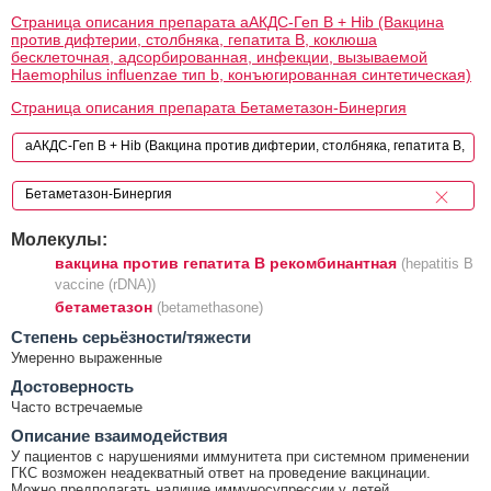
Страница описания препарата аАКДС-Геп B + Hib (Вакцина
против дифтерии, столбняка, гепатита B, коклюша
бесклеточная, адсорбированная, инфекции, вызываемой
Haemophilus influenzae тип b, конъюгированная синтетическая)
Страница описания препарата Бетаметазон-Бинергия
Молекулы:
вакцина против гепатита B рекомбинантная
(hepatitis B
vaccine (rDNA))
бетаметазон
(betamethasone)
Cтепень серьёзности/тяжести
Умеренно выраженные
Достоверность
Часто встречаемые
Описание взаимодействия
У пациентов с нарушениями иммунитета при системном применении
ГКС возможен неадекватный ответ на проведение вакцинации.
Можно предполагать наличие иммуносупрессии у детей,