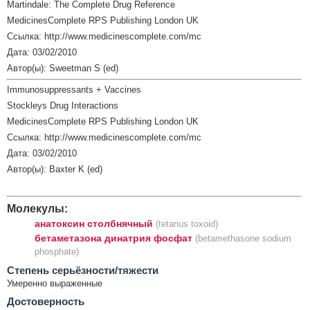
Martindale: The Complete Drug Reference
MedicinesComplete RPS Publishing London UK
Ссылка: http://www.medicinescomplete.com/mc
Дата: 03/02/2010
Автор(ы): Sweetman S (ed)
Immunosuppressants + Vaccines
Stockleys Drug Interactions
MedicinesComplete RPS Publishing London UK
Ссылка: http://www.medicinescomplete.com/mc
Дата: 03/02/2010
Автор(ы): Baxter K (ed)
Молекулы:
анатоксин столбнячный
(tetanus toxoid)
бетаметазона динатрия фосфат
(betamethasone sodium
phosphate)
Cтепень серьёзности/тяжести
Умеренно выраженные
Достоверность