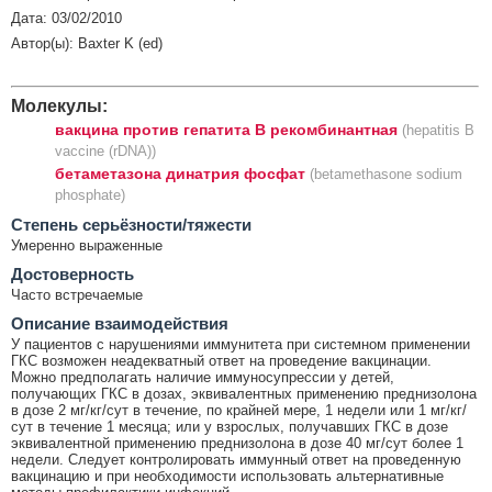
Дата: 03/02/2010
Автор(ы): Baxter K (ed)
Молекулы:
вакцина против гепатита B рекомбинантная
(hepatitis B
vaccine (rDNA))
бетаметазона динатрия фосфат
(betamethasone sodium
phosphate)
Cтепень серьёзности/тяжести
Умеренно выраженные
Достоверность
Часто встречаемые
Описание взаимодействия
У пациентов с нарушениями иммунитета при системном применении
ГКС возможен неадекватный ответ на проведение вакцинации.
Можно предполагать наличие иммуносупрессии у детей,
получающих ГКС в дозах, эквивалентных применению преднизолона
в дозе 2 мг/кг/сут в течение, по крайней мере, 1 недели или 1 мг/кг/
сут в течение 1 месяца; или у взрослых, получавших ГКС в дозе
эквивалентной применению преднизолона в дозе 40 мг/сут более 1
недели. Следует контролировать иммунный ответ на проведенную
вакцинацию и при необходимости использовать альтернативные