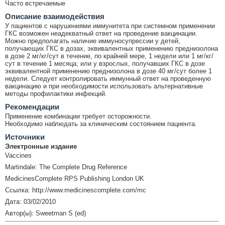
Часто встречаемые
Описание взаимодействия
У пациентов с нарушениями иммунитета при системном применении
ГКС возможен неадекватный ответ на проведение вакцинации.
Можно предполагать наличие иммуносупрессии у детей,
получающих ГКС в дозах, эквивалентных применению преднизолона
в дозе 2 мг/кг/сут в течение, по крайней мере, 1 недели или 1 мг/кг/
сут в течение 1 месяца; или у взрослых, получавших ГКС в дозе
эквивалентной применению преднизолона в дозе 40 мг/сут более 1
недели. Следует контролировать иммунный ответ на проведенную
вакцинацию и при необходимости использовать альтернативные
методы профилактики инфекций.
Рекомендации
Применение комбинации требует осторожности.
Необходимо наблюдать за клиническим состоянием пациента.
Источники
Электронные издание
Vaccines
Martindale: The Complete Drug Reference
MedicinesComplete RPS Publishing London UK
Ссылка: http://www.medicinescomplete.com/mc
Дата: 03/02/2010
Автор(ы): Sweetman S (ed)