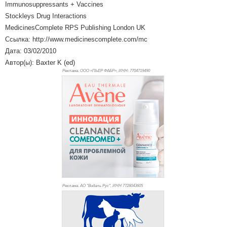
Immunosuppressants + Vaccines
Stockleys Drug Interactions
MedicinesComplete RPS Publishing London UK
Ссылка: http://www.medicinescomplete.com/mc
Дата: 03/02/2010
Автор(ы): Baxter K (ed)
Реклама. ООО «ПЬЕР ФАБР», ИНН: 770
4719490
Реклама. АО "Видаль Рус", ИНН 772
8043605