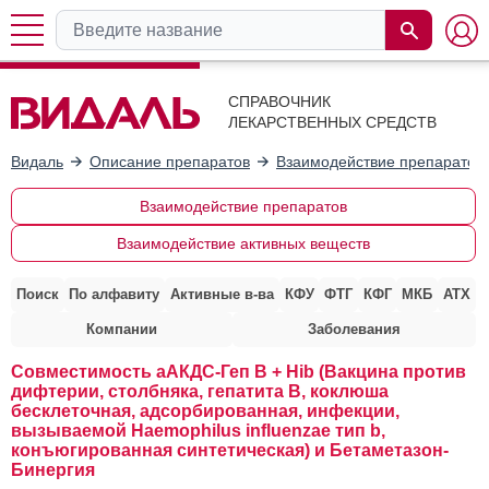
СПРАВОЧНИК
ЛЕКАРСТВЕННЫХ СРЕДСТВ
Видаль
Описание препаратов
Взаимодействие препаратов
Взаимодействие препаратов
Взаимодействие активных веществ
Поиск
По алфавиту
Активные в-ва
КФУ
ФТГ
КФГ
МКБ
АТХ
Компании
Заболевания
Совместимость аАКДС-Геп B + Hib (Вакцина против
дифтерии, столбняка, гепатита B, коклюша
бесклеточная, адсорбированная, инфекции,
вызываемой Haemophilus influenzae тип b,
конъюгированная синтетическая) и Бетаметазон-
Бинергия