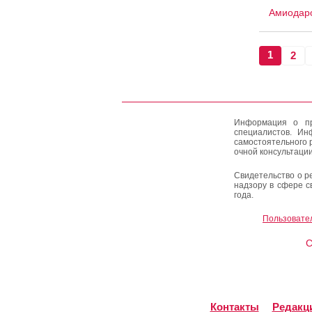
Амиодар
1
2
Информация о пр
специалистов. Ин
самостоятельного 
очной консультации
Свидетельство о р
надзору в сфере с
года.
Пользовате
C
Контакты
Редакц