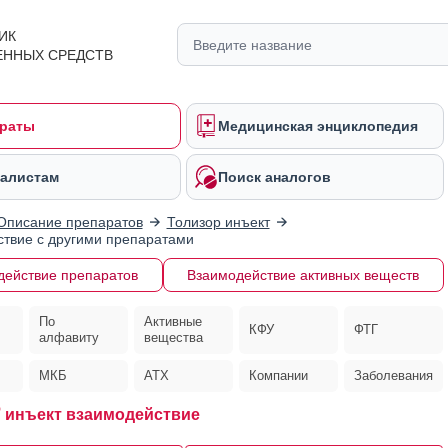
ИК
ЕННЫХ СРЕДСТВ
раты
Медицинская энциклопедия
алистам
Поиск аналогов
Описание препаратов
Толизор инъект
твие с другими препаратами
действие препаратов
Взаимодействие активных веществ
По
Активные
КФУ
ФТГ
алфавиту
вещества
МКБ
АТХ
Компании
Заболевания
®
инъект взаимодействие