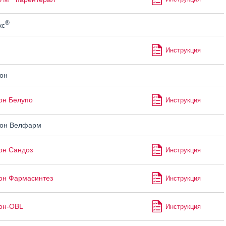
®
кс
Инструкция
он
он Белупо
Инструкция
он Велфарм
он Сандоз
Инструкция
он Фармасинтез
Инструкция
он-OBL
Инструкция