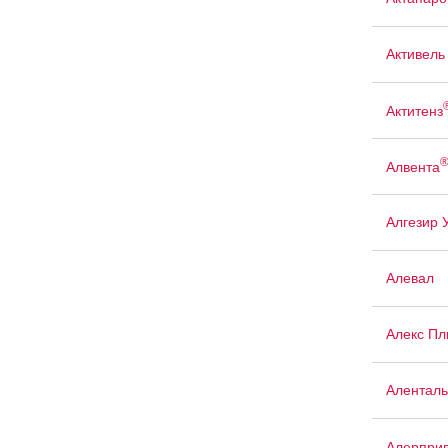
Активель
Актитенз
Алвента
Алгезир 
Алевал
Алекс Пл
Аленталь
Алерпри