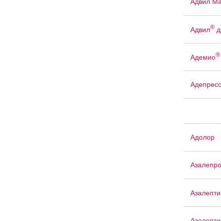
Адвил М
®
Адвил
д
®
Адемио
Адепрес
Адолор
Азалепр
Азалепти
Азалепти