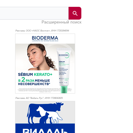
Расширенный поиск
Реклама. ООО «НАОС Восток», ИНН 772
0394094
Реклама. АО "Видаль Рус", ИНН 772
8043605