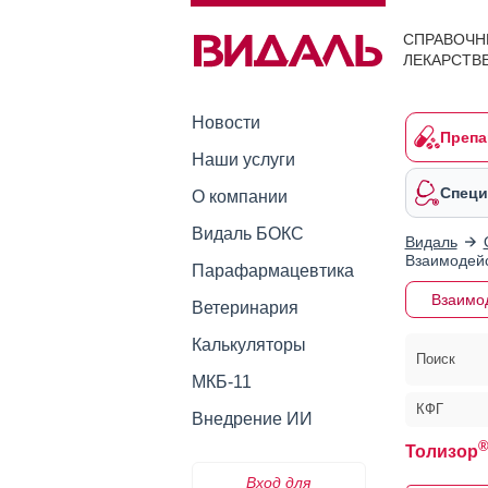
СПРАВОЧН
ЛЕКАРСТВ
Новости
Препа
Наши услуги
Специ
О компании
Видаль БОКС
Видаль
Взаимодейс
Парафармацевтика
Взаимо
Ветеринария
Калькуляторы
Поиск
МКБ-11
КФГ
Внедрение ИИ
Толизор
Вход для