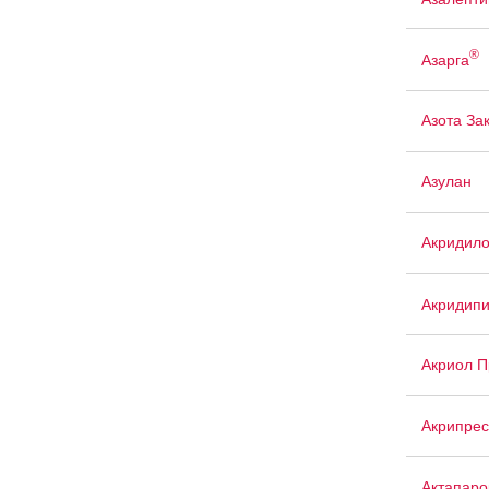
®
Азарга
Азота За
Азулан
Акридил
Акридип
Акриол П
Акрипрес
Актапаро