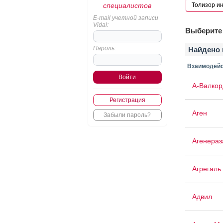
специалистов
E-mail учетной записи
Vidal:
Выберите 
Пароль:
Найдено 
Взаимодейс
А-Валкор
Регистрация
Аген
Забыли пароль?
Агенераз
Агрегаль
Адвил