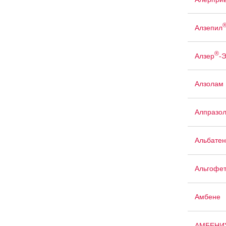
Алзепил
®
Алзер
-
Алзолам
Алпразо
Альбатен
Альгофе
Амбене
АМБЕНИ