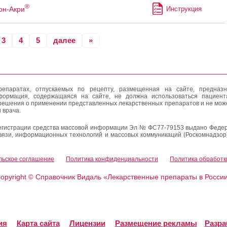
®
он-Акри
Инструкция
3
4
5
далее
»
епаратах, отпускаемых по рецепту, размещенная на сайте, предназн
формация, содержащаяся на сайте, не должна использоваться пациен
решения о применении представленных лекарственных препаратов и не мож
 врача.
егистрации средства массовой информации Эл № ФС77-79153 выдано Федер
вязи, информационных технологий и массовых коммуникаций (Роскомнадзор
льское соглашение
Политика конфиденциальности
Политика обработк
opyright
Справочник Видаль «Лекарственные препараты в Росси
©
ия
Карта сайта
Лицензии
Размещение рекламы
Разра