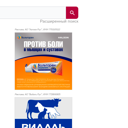
Расширенный поиск
Реклама. АО "Хелеон Рус", ИНН 770
3105112
Реклама. АО "Видаль Рус", ИНН 772
8043605