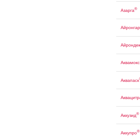
®
Азарга
Айронгар
Айрондек
Аквамокс
Аквапаск
Аквацит
®
Аккузид
®
Аккупро