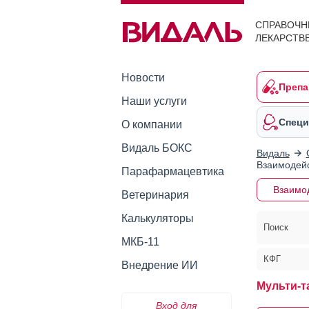
СПРАВОЧН
ЛЕКАРСТВ
Новости
Препа
Наши услуги
Специ
О компании
Видаль БОКС
Видаль
Взаимодейс
Парафармацевтика
Взаимо
Ветеринария
Калькуляторы
Поиск
МКБ-11
КФГ
Внедрение ИИ
Мульти-т
Вход для