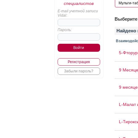
специалистов
E-mail учетной записи
Vidal:
Выберите 
Пароль:
Найдено 
Взаимодейс
5-Фторур
Регистрация
9 Месяце
Забыли пароль?
9 месяце
L-Малат 
L-Тирокс