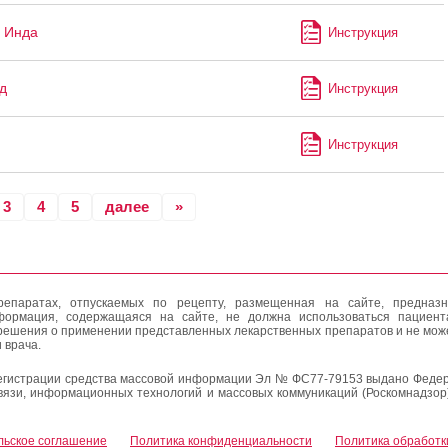
 Инда
Инструкция
д
Инструкция
Инструкция
3
4
5
далее
»
епаратах, отпускаемых по рецепту, размещенная на сайте, предназн
формация, содержащаяся на сайте, не должна использоваться пациен
решения о применении представленных лекарственных препаратов и не мож
 врача.
егистрации средства массовой информации Эл № ФС77-79153 выдано Федер
вязи, информационных технологий и массовых коммуникаций (Роскомнадзор
льское соглашение
Политика конфиденциальности
Политика обработк