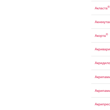
®
Акласта
Акнекута
®
Акорта
Акривари
Акридил
Акрипам
Акрипам
Акрипрес