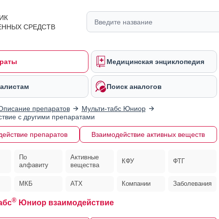
ИК
ЕННЫХ СРЕДСТВ
раты
Медицинская энциклопедия
алистам
Поиск аналогов
Описание препаратов
Мульти-табс Юниор
твие с другими препаратами
действие препаратов
Взаимодействие активных веществ
По
Активные
КФУ
ФТГ
алфавиту
вещества
МКБ
АТХ
Компании
Заболевания
®
абс
Юниор взаимодействие