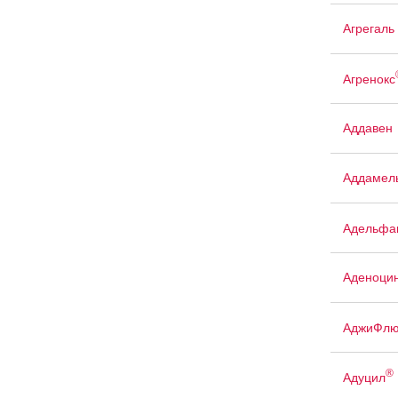
Агрегаль
Агренокс
Аддавен
Аддамел
Адельфа
Аденоци
АджиФлю
®
Адуцил