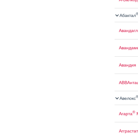
Абактал
Авандаг
Авандам
Авандия
АВВАнта
Авелокс
®
Агарта
Агграстат