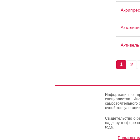
Акрипрес
Акталипи
Активель
1
2
Информация о пр
специалистов. Ин
самостоятельного 
очной консультации
Свидетельство о р
надзору в сфере с
года.
Пользовате