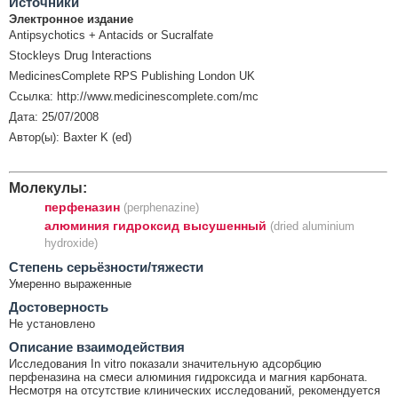
Источники
Электронное издание
Antipsychotics + Antacids or Sucralfate
Stockleys Drug Interactions
MedicinesComplete RPS Publishing London UK
Ссылка: http://www.medicinescomplete.com/mc
Дата: 25/07/2008
Автор(ы): Baxter K (ed)
Молекулы:
перфеназин
(perphenazine)
алюминия гидроксид высушенный
(dried aluminium
hydroxide)
Cтепень серьёзности/тяжести
Умеренно выраженные
Достоверность
Не установлено
Описание взаимодействия
Исследования In vitro показали значительную адсорбцию
перфеназина на смеси алюминия гидроксида и магния карбоната.
Несмотря на отсутствие клинических исследований, рекомендуется