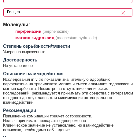
Молекулы:
перфеназин
(perphenazine)
магния гидроксид
(magnesium hydroxide)
Cтепень серьёзности/тяжести
Умеренно выраженные
Достоверность
Не установлено
Описание взаимодействия
Исследования in vitro показали значительную адсорбцию
перфеназина на трисиликате магния и смеси алюминия гидроокиси и
магния карбоната. Несмотря на отсутствие клинических
исследований, рекомендуется принимать эти средства с интервалом
от одного до двух часов для минимизации потенциальных
взаимодействий.
Рекомендации
Применение комбинации требует осторожности.
Нельзя принимать препараты одновременно.
Клиническое значение не установлено, но взаимодействие
возможно, необходимо наблюдение.