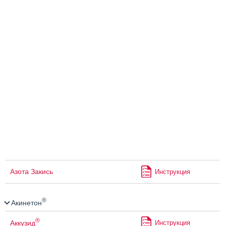
Азота Закись
Инструкция
®
Акинетон
®
Аккузид
Инструкция