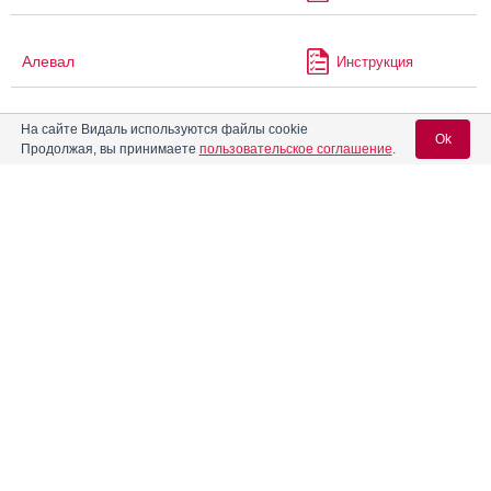
Алевал
Инструкция
На сайте Видаль используются файлы cookie
Алзолам
Инструкция
Ok
Продолжая, вы принимаете
пользовательское соглашение
.
Аллерголан
Инструкция
Вход для специалистов
E-mail учетной записи Vidal:
®
Алмагель
Инструкция
Пароль:
®
Алмагель
А
Инструкция
®
Алмагель
Нео
Инструкция