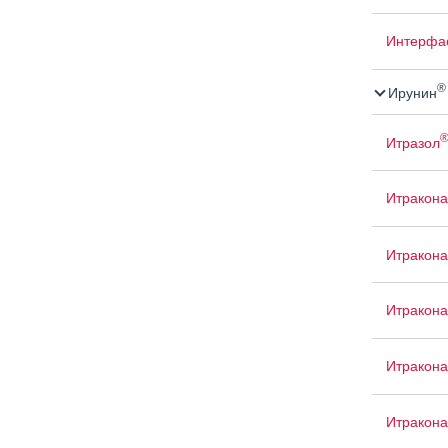
Интерфа
®
Ирунин
Итразол
Итракона
Итракона
Итракон
Итракона
Итракон