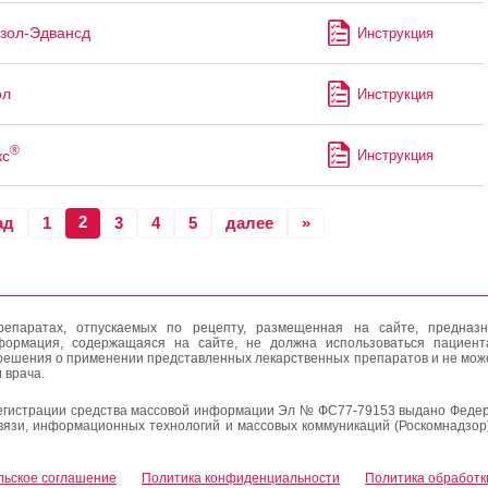
зол-Эдвансд
Инструкция
ол
Инструкция
®
кс
Инструкция
2
ад
1
3
4
5
далее
»
епаратах, отпускаемых по рецепту, размещенная на сайте, предназн
формация, содержащаяся на сайте, не должна использоваться пациен
решения о применении представленных лекарственных препаратов и не мож
 врача.
егистрации средства массовой информации Эл № ФС77-79153 выдано Федер
вязи, информационных технологий и массовых коммуникаций (Роскомнадзор
льское соглашение
Политика конфиденциальности
Политика обработк