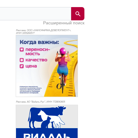
Расширенный поиск
Реклама. ООО «НАНОФАРМА ДЕВЕЛОПМЕНТ»,
ИНН 165
5283577
Реклама. АО "Видаль Рус", ИНН 772
8043605