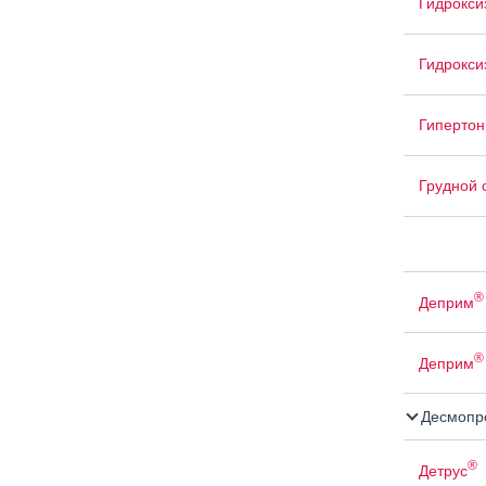
Гидрокси
Гидрокси
Гипертон
Грудной 
®
Деприм
®
Деприм
Десмопр
®
Детрус