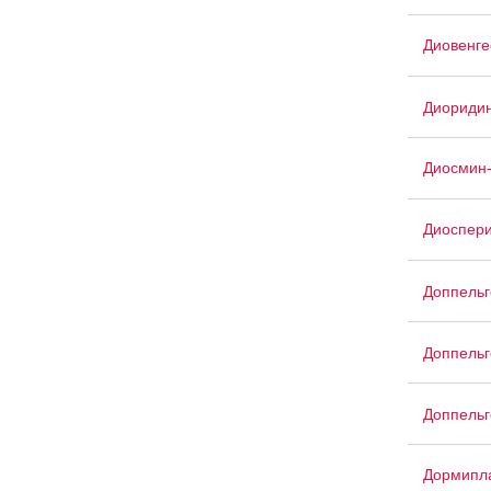
Диовенге
Диориди
Диосмин-
Диоспер
Доппельг
Доппельг
Доппельг
Дормипл