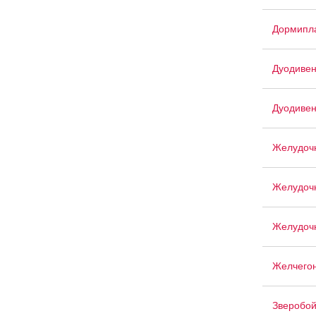
Дормипл
Дуодиве
Дуодивен
Желудоч
Желудоч
Желудоч
Желчего
Зверобо