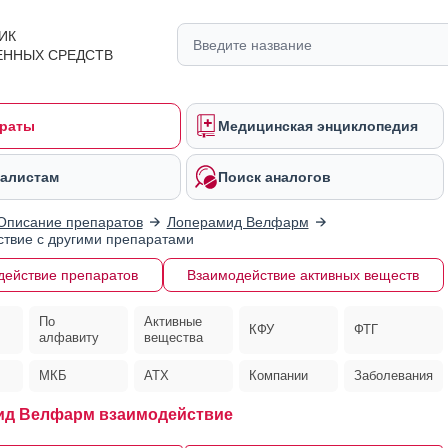
ИК
ЕННЫХ СРЕДСТВ
раты
Медицинская энциклопедия
алистам
Поиск аналогов
Описание препаратов
Лоперамид Велфарм
твие с другими препаратами
действие препаратов
Взаимодействие активных веществ
По
Активные
КФУ
ФТГ
алфавиту
вещества
МКБ
АТХ
Компании
Заболевания
ид Велфарм взаимодействие