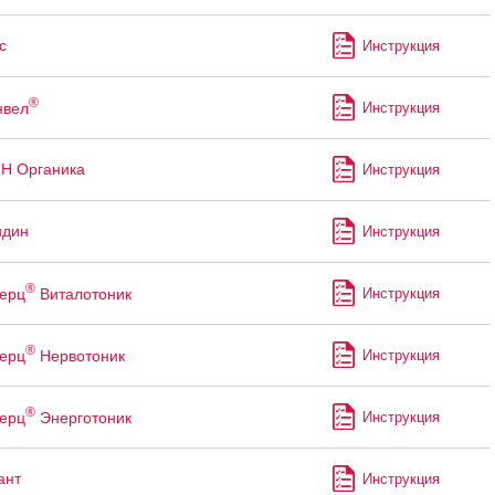
с
Инструкция
®
нвел
Инструкция
Н Органика
Инструкция
идин
Инструкция
®
ерц
Виталотоник
Инструкция
®
ерц
Нервотоник
Инструкция
®
ерц
Энерготоник
Инструкция
ант
Инструкция