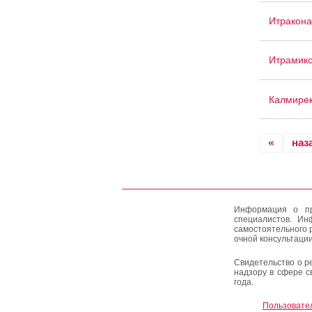
Итракона
Итрамик
Калмире
«
наз
Информация о пр
специалистов. Ин
самостоятельного 
очной консультации
Свидетельство о р
надзору в сфере с
года.
Пользовате