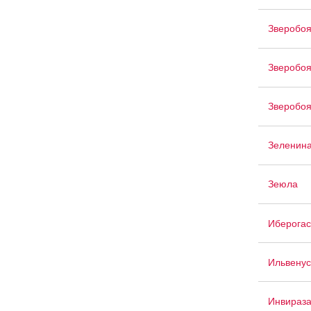
Зверобоя
Зверобоя
Зверобоя
Зеленина
Зеюла
Иберогас
Ильвенус
Инвираз