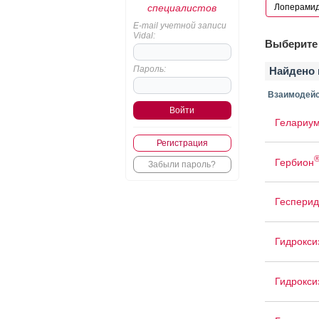
специалистов
E-mail учетной записи
Vidal:
Выберите 
Пароль:
Найдено 
Взаимодейс
Гелариу
Регистрация
Гербион
Забыли пароль?
Гесперид
Гидрокси
Гидрокси