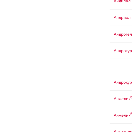
Андипал 
Андриол 
Андрогел
Андрокур
Андрокур
Анжелик
Анжелик
Антиандр