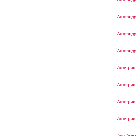
Антианд
Антианд
Антианд
Антигрип
Антигрип
Антигри
Антигри
Апо-Амит