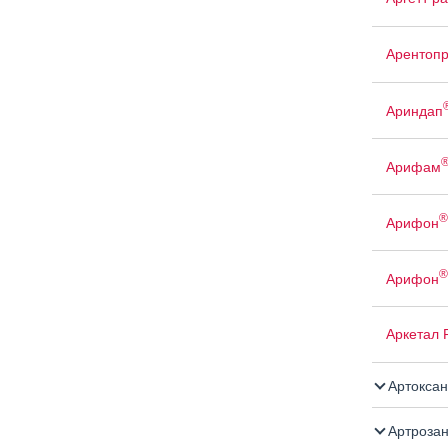
Арентопр
Ариндап
Арифам
®
Арифон
®
Арифон
Аркетал
Артоксан
Артроза