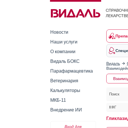
СПРАВОЧН
ЛЕКАРСТВ
Новости
Препа
Наши услуги
Специ
О компании
Видаль БОКС
Видаль
Взаимодейс
Парафармацевтика
Взаимо
Ветеринария
Калькуляторы
Поиск
МКБ-11
КФГ
Внедрение ИИ
Гликлази
Вход для