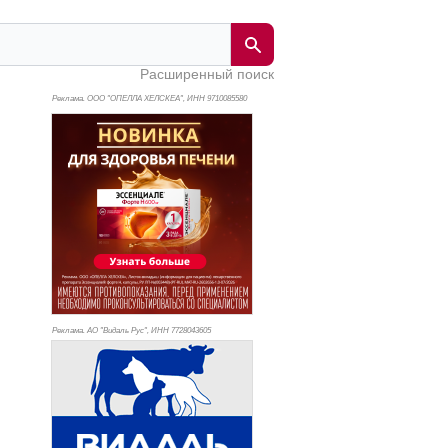
Расширенный поиск
Реклама. ООО "ОПЕЛЛА ХЕЛСКЕА", ИНН 971
0085580
Реклама. АО "Видаль Рус", ИНН 772
8043605