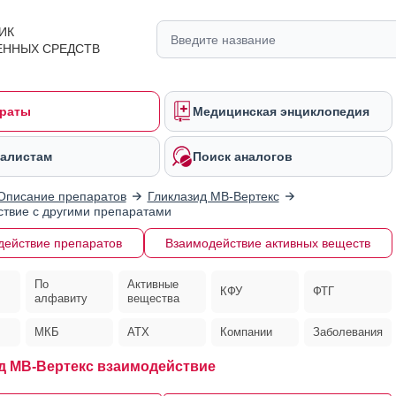
ИК
ЕННЫХ СРЕДСТВ
раты
Медицинская энциклопедия
алистам
Поиск аналогов
Описание препаратов
Гликлазид МВ-Вертекс
твие с другими препаратами
действие препаратов
Взаимодействие активных веществ
По
Активные
КФУ
ФТГ
алфавиту
вещества
МКБ
АТХ
Компании
Заболевания
д МВ-Вертекс взаимодействие