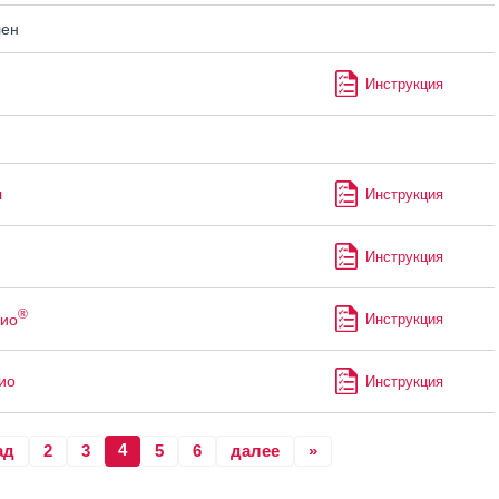
лен
Инструкция
л
Инструкция
Инструкция
®
ио
Инструкция
ио
Инструкция
4
ад
2
3
5
6
далее
»