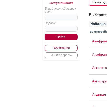
специалистов
E-mail учетной записи
Vidal:
Выберите 
Пароль:
Найдено 
Взаимодейс
Анафран
Регистрация
Анафран
Забыли пароль?
Ангелетт
Ангиопри
Андипал