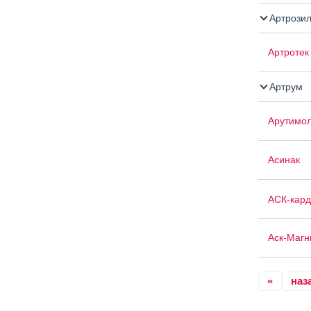
Артрози
Артротек
Артрум
Арутимо
Асинак
АСК-кард
Аск-Магн
«
наз