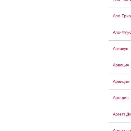
Апо-Триа
Апо-Флуо
Аптивус
Арвицин
Арвицин-
Аргедин
Аргетт Д
Аргетт р