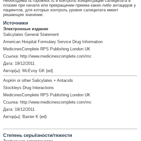
Необходима осторожность и контроль концентрации салицилата в
плазме при начале или прекращении приема каких-либо антацидов у
пациентов, для которых контроль уровня салицилата имеет
решающее значение.
Источники
Электронные издание
Salicylates General Statement
American Hospital Formulary Service Drug Information
MedicinesComplete RPS Publishing London UK
Ссылка: http://www.medicinescomplete.com/mc
Дата: 19/12/2011
Автор(ы): McEvoy GK (ed)
Aspirin or other Salicylates + Antacids
Stockleys Drug Interactions
MedicinesComplete RPS Publishing London UK
Ссылка: http://www.medicinescomplete.com/mc
Дата: 19/12/2011
Автор(ы): Baxter K (ed)
Cтепень серьёзности/тяжести