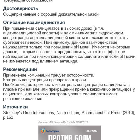
Требующие осторожности
Достоверность
Общепризнанные с хорошей доказательной базой
Описание взаимодействия
При применении салицилатов в высоких дозах (в т.ч.
ацетилсалициловой кислоты) и алюминия/магния гидроксидом
концентрация ацетилсалициловой кислоты в плазме может стать
субтерапевтической. По-видимому, данное взаимодействие
наблюдается только при повышении рН мочи. Имеются некоторые
данные, которые позволяют предположить, что этот эффект не
наблюдается при низкой концентрации салицилата или если pH мочи
не изменяется под влиянием антацида.
Рекомендации
Применение комбинации требует осторожности.
Контроль концентрации препаратов в крови.
Необходима осторожность и контроль концентрации салицилата в
плазме при начале или прекращении приема каких-либо антацидов у
пациентов, для которых контроль уровня салицилата имеет
решающее значение.
Источники
Stockley's Drug Interactions, Ninth edition, Pharmaceutical Press (2010),
p.151
Реклама. АО "Хелеон Рус", ИНН 770
3105112