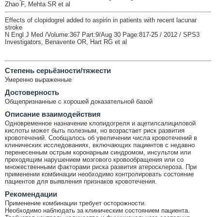
Zhao F, Mehta SR et al
Effects of clopidogrel added to aspirin in patients with recent lacunar
stroke
N Engl J Med /Volume:367 Part:9/Aug 30 Page:817-25 / 2012 / SPS3
Investigators, Benavente OR, Hart RG et al
Cтепень серьёзности/тяжести
Умеренно выраженные
Достоверность
Общепризнанные с хорошей доказательной базой
Описание взаимодействия
Одновременное назначение клопидогреля и ацетилсалициловой
кислоты может быть полезным, но возрастает риск развития
кровотечений. Сообщалось об увеличении числа кровотечений в
клинических исследованиях, включающих пациентов с недавно
перенесенным острым коронарным синдромом, инсультом или
преходящим нарушением мозгового кровообращения или со
множественными факторами риска развития атеросклероза. При
применении комбинации необходимо контролировать состояние
пациентов для выявления признаков кровотечения.
Рекомендации
Применение комбинации требует осторожности.
Необходимо наблюдать за клиническим состоянием пациента.