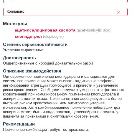
Молекулы:
ацетилсалициловая кислота
(acetylsalicylic acid)
клопидогрел
(clopidogrel)
Cтепень серьёзности/тяжести
Умеренно выраженные
Достоверность
Общепризнанные с хорошей доказательной базой
Описание взаимодействия
Одновременное применение клопидогрела и салицилатов для
системного применения может вызвать аддитивные эффекты
ингибирования агрегации тромбоцитов и привести к увеличению
риска кровотечения. Сообщали о случаях умеренных и фатальных
кровотечений при комбинированном применении клопидогрела и
аспирина в низких дозах. Такое сочетание ассоциируется с более
высоким риском кровотечений, чем антитромбоцитарная
монотерапия. Хотя комбинированное применение небольших доз
аспирина может быть иногда полезно, целесообразно следить у
пациента за признаками и симптомами кровотечения.
Рекомендации
Применение комбинации требует осторожности.