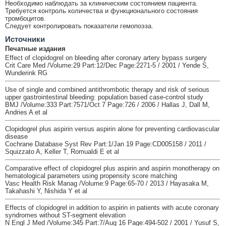
Необходимо наблюдать за клиническим состоянием пациента.
Требуется контроль количества и функционального состояния
тромбоцитов.
Следует контролировать показатели гемопоэза.
Источники
Печатные издания
Effect of clopidogrel on bleeding after coronary artery bypass surgery
Crit Care Med /Volume:29 Part:12/Dec Page:2271-5 / 2001 / Yende S,
Wunderink RG
Use of single and combined antithrombotic therapy and risk of serious
upper gastrointestinal bleeding: population based case-control study
BMJ /Volume:333 Part:7571/Oct 7 Page:726 / 2006 / Hallas J, Dall M,
Andries A et al
Clopidogrel plus aspirin versus aspirin alone for preventing cardiovascular
disease
Cochrane Database Syst Rev Part:1/Jan 19 Page:CD005158 / 2011 /
Squizzato A, Keller T, Romualdi E et al
Comparative effect of clopidogrel plus aspirin and aspirin monotherapy on
hematological parameters using propensity score matching
Vasc Health Risk Manag /Volume:9 Page:65-70 / 2013 / Hayasaka M,
Takahashi Y, Nishida Y et al
Effects of clopidogrel in addition to aspirin in patients with acute coronary
syndromes without ST-segment elevation
N Engl J Med /Volume:345 Part:7/Aug 16 Page:494-502 / 2001 / Yusuf S,