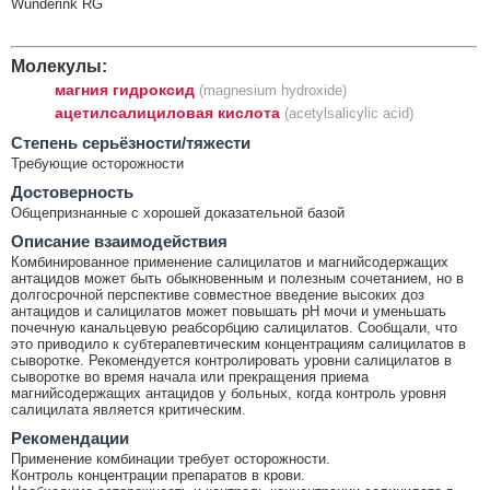
Wunderink RG
Молекулы:
магния гидроксид
(magnesium hydroxide)
ацетилсалициловая кислота
(acetylsalicylic acid)
Cтепень серьёзности/тяжести
Требующие осторожности
Достоверность
Общепризнанные с хорошей доказательной базой
Описание взаимодействия
Комбинированное применение салицилатов и магнийсодержащих
антацидов может быть обыкновенным и полезным сочетанием, но в
долгосрочной перспективе совместное введение высоких доз
антацидов и салицилатов может повышать рН мочи и уменьшать
почечную канальцевую реабсорбцию салицилатов. Сообщали, что
это приводило к субтерапевтическим концентрациям салицилатов в
сыворотке. Рекомендуется контролировать уровни салицилатов в
сыворотке во время начала или прекращения приема
магнийсодержащих антацидов у больных, когда контроль уровня
салицилата является критическим.
Рекомендации
Применение комбинации требует осторожности.
Контроль концентрации препаратов в крови.