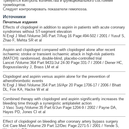
Требуется контроль количества и функционального состояния
тромбоцитов.
Следует контролировать показатели гемопоэза.
Источники
Печатные издания
Effects of clopidogrel in addition to aspirin in patients with acute coronary
syndromes without ST-segment elevation
N Engl J Med /Volume:345 Part:7/Aug 16 Page:494-502 / 2001 / Yusuf S,
Zhao F, Mehta SR et al
Aspirin and clopidogrel compared with clopidogrel alone after recent
ischaemic stroke or transient ischaemic attack in high-risk patients
(MATCH): randomised, double-blind, placebo-controlled trial
Lancet /Volume:364 Part:9431/Jul 24-30 Page:331-7 / 2004 / Diener HC,
Bogousslavsky J, Brass LM et al
Clopidogrel and aspirin versus aspirin alone for the prevention of
atherothrombotic events
N Engl J Med /Volume:354 Part:16/Apr 20 Page:1706-17 / 2006 / Bhatt
DL, Fox KA, Hacke W et al
Combined therapy with clopidogrel and aspirin significantly increases the
bleeding time through a synergistic antiplatelet action
J Vasc Surg /Volume:35 Part:6/Jun Page:1204-9 / 2002 / Payne DA,
Hayes PD, Jones CI et al
Effect of clopidogrel on bleeding after coronary artery bypass surgery
Crit Care Med /Volume:29 Part:12/Dec Page:2271-5 / 2001 / Yende S,