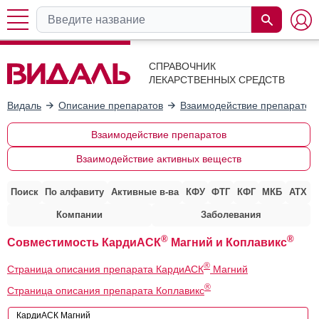
СПРАВОЧНИК
ЛЕКАРСТВЕННЫХ СРЕДСТВ
Видаль
Описание препаратов
Взаимодействие препаратов
Взаимодействие препаратов
Взаимодействие активных веществ
Поиск
По алфавиту
Активные в-ва
КФУ
ФТГ
КФГ
МКБ
АТХ
Компании
Заболевания
®
®
Совместимость КардиАСК
Магний и Коплавикс
®
Страница описания препарата КардиАСК
Магний
®
Страница описания препарата Коплавикс