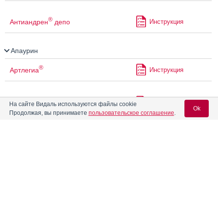
®
Антиандрен
депо
Инструкция
Апаурин
®
Артлегиа
Инструкция
Арутимол
Инструкция
На сайте Видаль используются файлы cookie
Ok
Продолжая, вы принимаете
пользовательское соглашение
.
Арфазетин-Э
Инструкция
Вход для специалистов
E-mail учетной записи Vidal:
Арфазетин-Э сбор
Инструкция
Пароль:
Арфазетин-ЭК
Инструкция