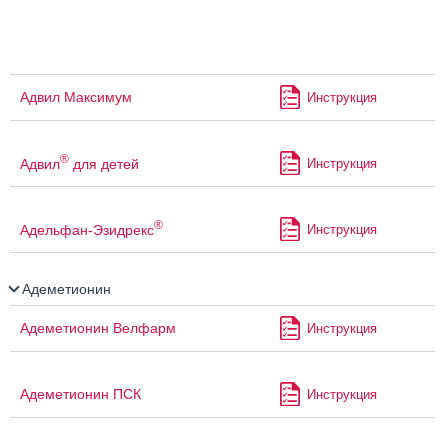
Адвил Максимум
Инструкция
®
Адвил
для детей
Инструкция
®
Адельфан-Эзидрекс
Инструкция
Адеметионин
Адеметионин Велфарм
Инструкция
Адеметионин ПСК
Инструкция