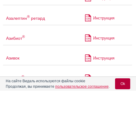
®
Азалептин
ретард
Инструкция
®
Азибиот
Инструкция
Азивок
Инструкция
®
Азилект
Инструкция
На сайте Видаль используются файлы cookie
Ok
Продолжая, вы принимаете
пользовательское соглашение
.
Азитрал
Инструкция
Вход для специалистов
E-mail учетной записи Vidal:
®
Азитрал Макс
Инструкция