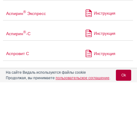
®
Аспирин
Экспресс
Инструкция
®
Аспирин
-С
Инструкция
Аспровит С
Инструкция
На сайте Видаль используются файлы cookie
®
Атаканд
Инструкция
Ok
Продолжая, вы принимаете
пользовательское соглашение
.
®
Атаканд
Плюс
Инструкция
Вход для специалистов
E-mail учетной записи Vidal:
Атенолол композитум
Инструкция
®
Сандоз
Пароль:
Атермик
Инструкция