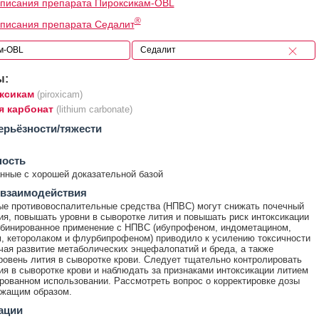
писания препарата Пироксикам-OBL
®
писания препарата Седалит
ы:
ксикам
(piroxicam)
я карбонат
(lithium carbonate)
ерьёзности/тяжести
ность
ные с хорошей доказательной базой
 взаимодействия
е противовоспалительные средства (НПВС) могут снижать почечный
ия, повышать уровни в сыворотке лития и повышать риск интоксикации
бинированное применение с НПВС (ибупрофеном, индометацином,
, кеторолаком и флурбипрофеном) приводило к усилению токсичности
чая развитие метаболических энцефалопатий и бреда, а также
овень лития в сыворотке крови. Следует тщательно контролировать
ия в сыворотке крови и наблюдать за признаками интоксикации литием
рованном использовании. Рассмотреть вопрос о корректировке дозы
ежащим образом.
ации