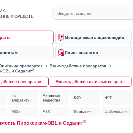
ИК
ЕННЫХ СРЕДСТВ
раты
Медицинская энциклопедия
алистам
Поиск аналогов
Описание препаратов
Взаимодействие препаратов
®
-OBL и Седалит
действие препаратов
Взаимодействие активных веществ
По
Активные
КФУ
ФТГ
алфавиту
вещества
МКБ
АТХ
Компании
Заболевания
®
мость Пироксикам-OBL и Седалит