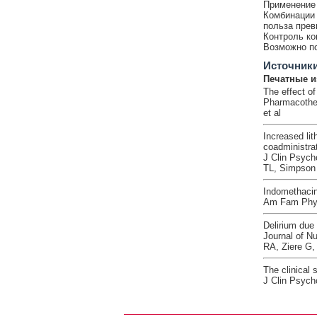
Применение 
Комбинации 
польза прев
Контроль ко
Возможно по
Источник
Печатные и
The effect of
Pharmacother
et al
Increased lit
coadministrat
J Clin Psych
TL, Simpson 
Indomethacin-
Am Fam Physi
Delirium due 
Journal of Nu
RA, Ziere G, 
The clinical 
J Clin Psych