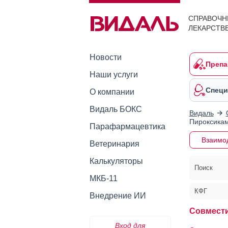
СПРАВОЧН
ЛЕКАРСТВ
Новости
Препа
Наши услуги
Специ
О компании
Видаль БОКС
Видаль
Пироксикам
Парафармацевтика
Взаимо
Ветеринария
Калькуляторы
Поиск
МКБ-11
КФГ
Внедрение ИИ
Совмести
Вход для