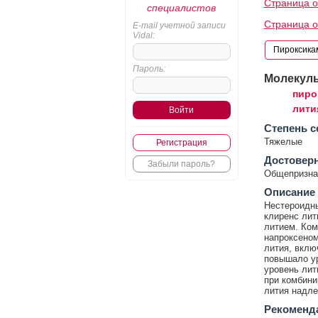
Страница о
специалистов
Страница о
E-mail учетной записи
Vidal:
Пароль:
Молекул
пиро
лити
Cтепень с
Тяжелые
Регистрация
Достовер
Забыли пароль?
Общепризнан
Описание
Нестероидны
клиренс лит
литием. Ком
напроксеном
лития, вклю
повышало ур
уровень лит
при комбини
лития надл
Рекоменд