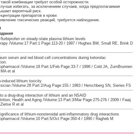
такой комбинации требует особой осторожности.
лучше избегать, за исключением случаев, когда предполагаемая
ышает вероятный риск.
нцентрации препаратов в крови.
явление токсических реакций, требуется наблюдение.
и
здания
 flurbiprofen on steady-state plasma lithium levels
apy /Volume:17 Part:1 Page:113-20 / 1997 / Hughes BM, Small RE, Brink D
hium serum and red blood cell concentrations during ketorolac
ion.
opharmacol /Volume:18 Part:1/Feb Page:33-7 / 1998 / Cold JA, ZumBrunnen
MA et al
induced lithium toxicity
cian /Volume:28 Part:2/Aug Page:155 / 1983 / Herschberg SN, Sieries FS
to a drug-drug interaction of lithium and an NSAID
trition, Health and Aging /Volume:13 Part:3/Mar Page:275-276 / 2009 / Faaij
Zietse R et al
significance of lithium-nonsteroidal anti-inflammatory drug interactions
opharmacol /Volume:10 Part:5/Oct Page:350-4 / 1990 / Ragheb M