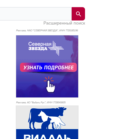
Расширенный поиск
Реклама. НАО "СЕВЕРНАЯ ЗВЕЗДА", ИНН 772
0185196
Реклама. АО "Видаль Рус", ИНН 772
8043605