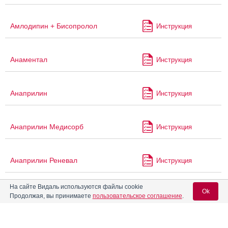
Амлодипин + Бисопролол
Инструкция
Анаментал
Инструкция
Анаприлин
Инструкция
Анаприлин Медисорб
Инструкция
Анаприлин Реневал
Инструкция
На сайте Видаль используются файлы cookie
Ok
Анаприлина таблетки
Инструкция
Продолжая, вы принимаете
пользовательское соглашение
.
Анаприлина таблетки 0,25 г
Инструкция