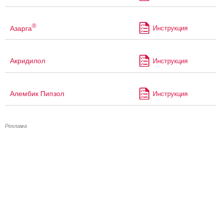
®
Азарга
Инструкция
Акридилол
Инструкция
Алембик Пипзол
Инструкция
Реклама