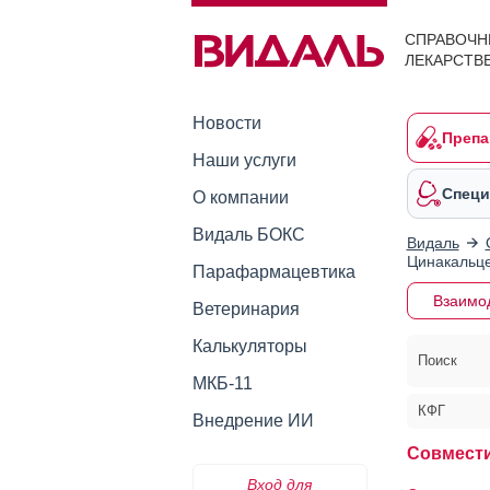
СПРАВОЧН
ЛЕКАРСТВ
Новости
Препа
Наши услуги
Специ
О компании
Видаль БОКС
Видаль
Цинакальце
Парафармацевтика
Взаимо
Ветеринария
Калькуляторы
Поиск
МКБ-11
КФГ
Внедрение ИИ
Совмести
Вход для