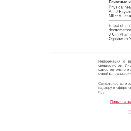
Печатные и
Physical heal
Am J Psychia
Miller AL et a
Effect of cin
dextromethorp
J Clin Pharm
Ogasawara Y 
Информация о пр
специалистов. Ин
самостоятельного 
очной консультации
Свидетельство о р
надзору в сфере с
года.
Пользовате
C