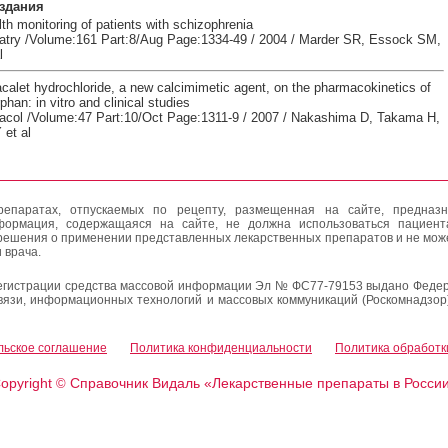
здания
th monitoring of patients with schizophrenia
try /Volume:161 Part:8/Aug Page:1334-49 / 2004 / Marder SR, Essock SM,
l
acalet hydrochloride, a new calcimimetic agent, on the pharmacokinetics of
han: in vitro and clinical studies
acol /Volume:47 Part:10/Oct Page:1311-9 / 2007 / Nakashima D, Takama H,
et al
епаратах, отпускаемых по рецепту, размещенная на сайте, предназн
формация, содержащаяся на сайте, не должна использоваться пациен
решения о применении представленных лекарственных препаратов и не мож
 врача.
егистрации средства массовой информации Эл № ФС77-79153 выдано Федер
вязи, информационных технологий и массовых коммуникаций (Роскомнадзор
льское соглашение
Политика конфиденциальности
Политика обработк
opyright
Справочник Видаль «Лекарственные препараты в Росси
©