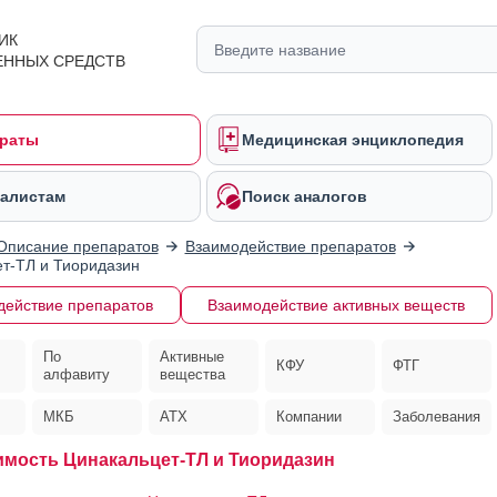
ИК
ЕННЫХ СРЕДСТВ
раты
Медицинская энциклопедия
алистам
Поиск аналогов
Описание препаратов
Взаимодействие препаратов
т-ТЛ и Тиоридазин
действие препаратов
Взаимодействие активных веществ
По
Активные
КФУ
ФТГ
алфавиту
вещества
МКБ
АТХ
Компании
Заболевания
мость Цинакальцет-ТЛ и Тиоридазин