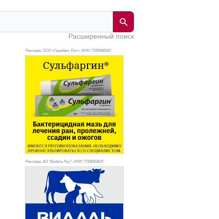
Расширенный поиск
Реклама. ООО «Гриндекс Рус», ИНН 772
6548343
Реклама. АО "Видаль Рус", ИНН 772
8043605