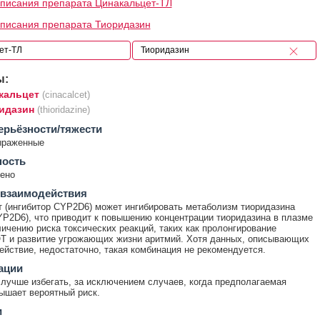
писания препарата Цинакальцет-ТЛ
писания препарата Тиоридазин
ы:
кальцет
(cinacalcet)
идазин
(thioridazine)
ерьёзности/тяжести
ыраженные
ность
ено
 взаимодействия
 (ингибитор CYP2D6) может ингибировать метаболизм тиоридазина
YP2D6), что приводит к повышению концентрации тиоридазина в плазме
личению риска токсических реакций, таких как пролонгирование
T и развитие угрожающих жизни аритмий. Хотя данных, описывающих
ействие, недостаточно, такая комбинация не рекомендуется.
ации
лучше избегать, за исключением случаев, когда предполагаемая
ышает вероятный риск.
и