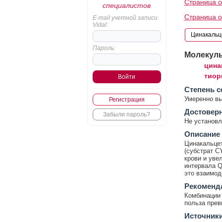
Страница о
специалистов
Страница о
E-mail учетной записи
Vidal:
Пароль:
Молекул
цина
тиор
Cтепень с
Умеренно в
Регистрация
Достовер
Забыли пароль?
Не установл
Описание
Цинакальцет
(субстрат C
крови и уве
интервала Q
это взаимод
Рекоменд
Комбинации 
польза прев
Источник