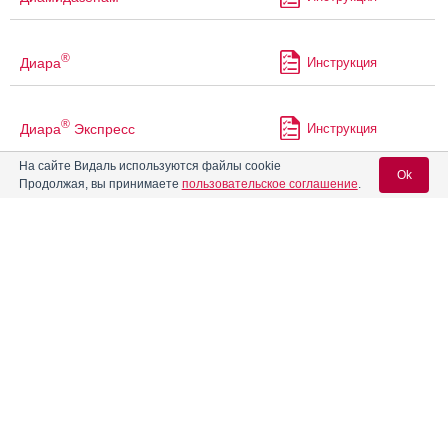
®
Диара
Инструкция
®
Диара
Экспресс
Инструкция
На сайте Видаль используются файлы cookie
Ok
Продолжая, вы принимаете
пользовательское соглашение
.
Дормикум
Золомакс
Инструкция
Вход для специалистов
E-mail учетной записи Vidal:
®
Имодиум
Инструкция
Пароль:
®
Имодиум
Плюс
Инструкция
®
Имодиум
Экспресс
Инструкция