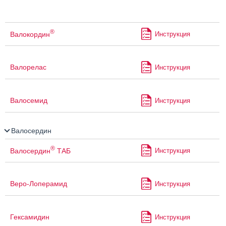
®
Валокордин
Инструкция
Валорелас
Инструкция
Валосемид
Инструкция
Валосердин
®
Валосердин
ТАБ
Инструкция
Веро-Лоперамид
Инструкция
Гексамидин
Инструкция