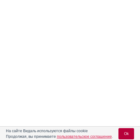
На сайте Видаль используются файлы cookie
Ok
Продолжая, вы принимаете
пользовательское соглашение
.
Реклама. ООО «Мерц Фарма», ИНН 771
4689244