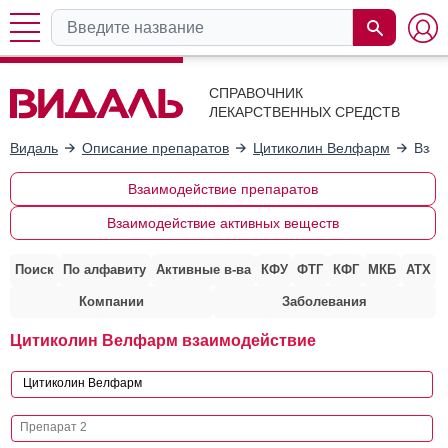
СПРАВОЧНИК
ЛЕКАРСТВЕННЫХ СРЕДСТВ
Видаль
Описание препаратов
Цитиколин Велфарм
Взаи
Взаимодействие препаратов
Взаимодействие активных веществ
Поиск
По алфавиту
Активные в-ва
КФУ
ФТГ
КФГ
МКБ
АТХ
Компании
Заболевания
Цитиколин Велфарм взаимодействие