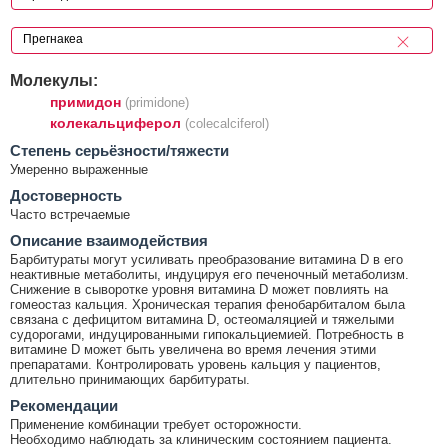
Молекулы:
примидон
(primidone)
колекальциферол
(colecalciferol)
Cтепень серьёзности/тяжести
Умеренно выраженные
Достоверность
Часто встречаемые
Описание взаимодействия
Барбитураты могут усиливать преобразование витамина D в его
неактивные метаболиты, индуцируя его печеночный метаболизм.
Снижение в сыворотке уровня витамина D может повлиять на
гомеостаз кальция. Хроническая терапия фенобарбиталом была
связана с дефицитом витамина D, остеомаляцией и тяжелыми
судорогами, индуцированными гипокальциемией. Потребность в
витамине D может быть увеличена во время лечения этими
препаратами. Контролировать уровень кальция у пациентов,
длительно принимающих барбитураты.
Рекомендации
Применение комбинации требует осторожности.
Необходимо наблюдать за клиническим состоянием пациента.