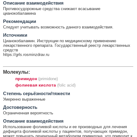
Описание взаимодействия
Противосудорожные средства снижают всасывание
цианокобаламина
Рекомендации
Следует учитывать возможность данного взаимодействия.
Источники
Цианокобаламин. Инструкции по медицинскому применению
лекарственного препарата. Государственный реестр лекарственных
средств
https://grls.rosminzdrav.ru
Молекулы:
примидон
(primidone)
фолиевая кислота
(folic acid)
Cтепень серьёзности/тяжести
Умеренно выраженные
Достоверность
Ограниченная вероятность
Описание взаимодействия
Использование фолиевой кислоты и ее производных для лечения
дефицита фолиевой кислоты у пациентов, получающих примидон,
может повышать печеночный метаболизм примидона, что приводит к