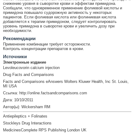
снижению уровня в сыворотке крови и эффектам примидона.
Сообщали, что одновременное применение фолиевой кислоты и
примидона повышало судорожную активность у некоторых
пациентов. Если фолиевая кислота или фолиниевая кислота
добавляется к терапии примидоном, следует контролировать
уровень примидона в сыворотке крови и увеличить дозу при
необходимости.
Рекомендации
Применение комбинации требует осторожности.
Контроль концентрации препаратов в крови.
Источники
Электронные издание
Levoleucovorin calcium injection
Drug Facts and Comparisons
Facts and Comparisons eAnswers Wolters Kluwer Health, Inc St. Louis,
MI USA
Ссылка: http://online.factsandcomparisons.com
Дата: 10/10/2011
Автор(ы): Wickersham RM
Antiepileptics + Folinates
Stockleys Drug Interactions
MedicinesComplete RPS Publishing London UK