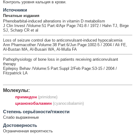
Контроль уровня кальция в крови.
Источники
Печатные издания
Phenobarbital-induced alterations in vitamin D metabolism
J Clin Invest /Volume:51 Part:4/Apr Page:741-8 / 1972 / Hahn TJ, Birge
SJ, Scharp CR et al
Loss of seizure control due to anticonvulsant-induced hypocalcemia
Ann Pharmacother /Volume:38 Part:6/Jun Page:1002-5 / 2004 / Ali FE,
Al-Bustan MA, Al-Busairi WA, Al-Mulla FA
Pathophysiology of bone loss in patients receiving anticonvulsant
therapy
Epilepsy Behav /Volume:5 Part:Suppl 2/Feb Page:S3-15 / 2004 /
Fitzpatrick LA
Молекулы:
примидон
(primidone)
цианокобаламин
(cyanocobalamin)
Cтепень серьёзности/тяжести
Слабо выраженные
Достоверность
Ограниченная вероятность