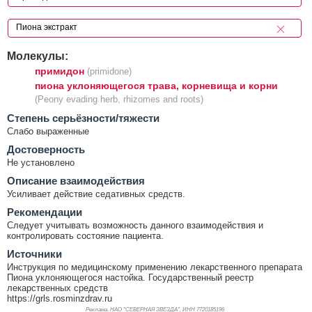
Молекулы:
примидон
(primidone)
пиона уклоняющегося трава, корневища и корни
(Peony evading herb, rhizomes and roots)
Cтепень серьёзности/тяжести
Слабо выраженные
Достоверность
Не установлено
Описание взаимодействия
Усиливает действие седативных средств.
Рекомендации
Следует учитывать возможность данного взаимодействия и
контролировать состояние пациента.
Источники
Инструкция по медицинскому применению лекарственного препарата
Пиона уклоняющегося настойка. Государственный реестр
лекарственных средств
https://grls.rosminzdrav.ru
Реклама. НАО "СЕВЕРНАЯ ЗВЕЗДА", ИНН 772
0185196