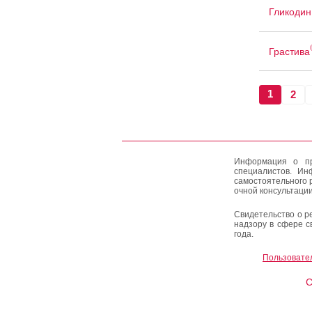
Гликодин
Грастива
1
2
Информация о пр
специалистов. Ин
самостоятельного 
очной консультации
Свидетельство о р
надзору в сфере с
года.
Пользовате
C