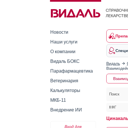
СПРАВОЧН
ЛЕКАРСТВ
Новости
Препа
Наши услуги
Специ
О компании
Видаль БОКС
Видаль
Взаимодейс
Парафармацевтика
Взаимо
Ветеринария
Калькуляторы
Поиск
МКБ-11
КФГ
Внедрение ИИ
Цинакаль
Вход для