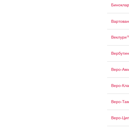
Бинокла
Вартован
Веклури
Вербутин
Веро-Ам
Веро-Кл
Веро-Та
Веро-Ци