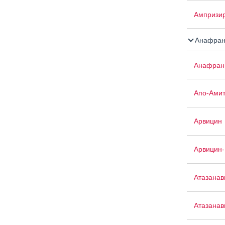
Ампризи
Анафран
Анафран
Апо-Амит
Арвицин
Арвицин-
Атазанав
Атазанав