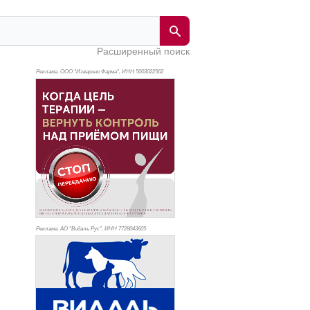
Расширенный поиск
Реклама. ООО "Изварино Фарма", ИНН 500
3022562
Реклама. АО "Видаль Рус", ИНН 772
8043605