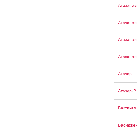
Атазанав
Атазанав
Атазанав
Атазанав
Атазор
Атазор-Р
Бактикап
Басидже