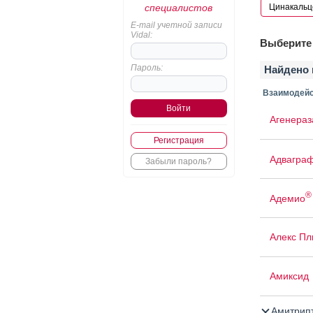
специалистов
E-mail учетной записи
Vidal:
Выберите 
Пароль:
Найдено 
Взаимодейс
Агенераз
Регистрация
Адвагра
Забыли пароль?
®
Адемио
Алекс Пл
Амиксид
Амитрип