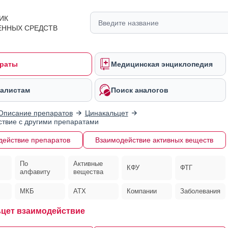
ИК
ЕННЫХ СРЕДСТВ
раты
Медицинская энциклопедия
алистам
Поиск аналогов
Описание препаратов
Цинакальцет
твие с другими препаратами
действие препаратов
Взаимодействие активных веществ
По
Активные
КФУ
ФТГ
алфавиту
вещества
МКБ
АТХ
Компании
Заболевания
цет взаимодействие