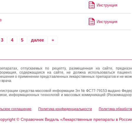
Инструкция
®
Инструкция
3
4
5
далее
»
епаратах, отпускаемых по рецепту, размещенная на сайте, предназн
формация, содержащаяся на сайте, не должна использоваться пациен
решения о применении представленных лекарственных препаратов и не мож
 врача.
егистрации средства массовой информации Эл № ФС77-79153 выдано Федер
вязи, информационных технологий и массовых коммуникаций (Роскомнадзор
льское соглашение
Политика конфиденциальности
Политика обработк
opyright
Справочник Видаль «Лекарственные препараты в Росси
©