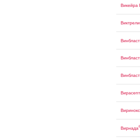
Викейра 
Виктрели
Винблас
Винбласт
Винбласт
Вирасепт
Виринок
Вирнада