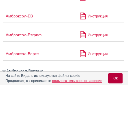
Амброксол-БВ
Инструкция
Амброксол-Бэгриф
Инструкция
Амброксол-Верте
Инструкция
Амброксол-Вертекс
На сайте Видаль используются файлы cookie
Ok
Продолжая, вы принимаете
пользовательское соглашение
.
Амброксол-Виал
Инструкция
Вход для специалистов
Амброксол-ЗТ
Инструкция
E-mail учетной записи Vidal:
Амброксол-Рихтер
Инструкция