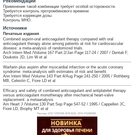
Рекомендации
Применение такой комбинации требует особой осторожности.
Требуется контроль протромбинового времени.
Требуется коррекция дозы.
Контроль МНО.
Источники
Печатные издания
Combined aspirin-oral anticoagulant therapy compared with oral
anticoagulant therapy alone among patients at risk for cardiovascular
disease: a meta-analysis of randomized trials.
Arch Intern Med /Volume:167 Part:2/Jan Page:117-24 / 2007 / Dentali F,
Douketis JD, Lim W et al
Warfarin plus aspirin after myocardial infarction or the acute coronary
syndrome: meta-analysis with estimates of risk and benefit.
Ann Intern Med /Volume:143 Part:4/Aug Page:241-250 / 2005 / Rothberg
MB, Celestin C, Fiore LD et al
Efficacy and safety of combined anticoagulant and antiplatelet therapy
versus anticoagulant monotherapy after mechanical heart-valve
replacement: a metaanalysis
Am Heart J /Volume:130 Part:Sep Page:547-52 / 1995 / Cappelleri JC,
Fiore LD, Brophy MT et al
Реклама. ООО "ОПЕЛЛА ХЕЛСКЕА", ИНН 971
0085580