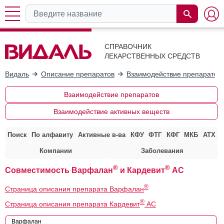
СПРАВОЧНИК
ЛЕКАРСТВЕННЫХ СРЕДСТВ
Видаль
Описание препаратов
Взаимодействие препаратов
Взаимодействие препаратов
Взаимодействие активных веществ
Поиск
По алфавиту
Активные в-ва
КФУ
ФТГ
КФГ
МКБ
АТХ
Компании
Заболевания
®
®
Совместимость Варфалан
и Кардевит
АС
®
Страница описания препарата Варфалан
®
Страница описания препарата Кардевит
АС