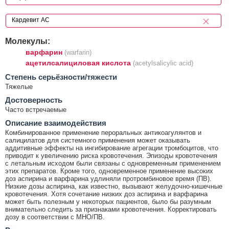
Молекулы:
варфарин
(warfarin)
ацетилсалициловая кислота
(acetylsalicylic acid)
Cтепень серьёзности/тяжести
Тяжелые
Достоверность
Часто встречаемые
Описание взаимодействия
Комбинированное применение пероральных антикоагулянтов и
салицилатов для системного применения может оказывать
аддитивные эффекты на ингибирование агрегации тромбоцитов, что
приводит к увеличению риска кровотечения. Эпизоды кровотечения
с летальным исходом были связаны с одновременным применением
этих препаратов. Кроме того, одновременное применение высоких
доз аспирина и варфарина удлиняли протромбиновое время (ПВ).
Низкие дозы аспирина, как известно, вызывают желудочно-кишечные
кровотечения. Хотя сочетание низких доз аспирина и варфарина
может быть полезным у некоторых пациентов, было бы разумным
внимательно следить за признаками кровотечения. Корректировать
дозу в соответствии с МНО/ПВ.