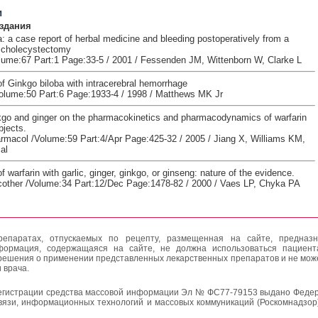
и
здания
: a case report of herbal medicine and bleeding postoperatively from a
 cholecystectomy
ume:67 Part:1 Page:33-5 / 2001 / Fessenden JM, Wittenborn W, Clarke L
f Ginkgo biloba with intracerebral hemorrhage
olume:50 Part:6 Page:1933-4 / 1998 / Matthews MK Jr
nkgo and ginger on the pharmacokinetics and pharmacodynamics of warfarin
bjects.
armacol /Volume:59 Part:4/Apr Page:425-32 / 2005 / Jiang X, Williams KM,
al
of warfarin with garlic, ginger, ginkgo, or ginseng: nature of the evidence.
ther /Volume:34 Part:12/Dec Page:1478-82 / 2000 / Vaes LP, Chyka PA
епаратах, отпускаемых по рецепту, размещенная на сайте, предназн
формация, содержащаяся на сайте, не должна использоваться пациен
решения о применении представленных лекарственных препаратов и не мож
 врача.
егистрации средства массовой информации Эл № ФС77-79153 выдано Федер
вязи, информационных технологий и массовых коммуникаций (Роскомнадзор