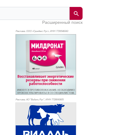
Расширенный поиск
Реклама. ООО «Гриндекс Рус», ИНН 772
6548343
Реклама. АО "Видаль Рус", ИНН 772
8043605