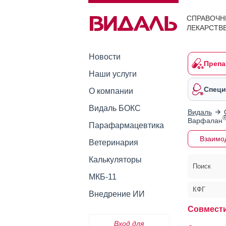
СПРАВОЧН
ЛЕКАРСТВ
Новости
Препа
Наши услуги
Специ
О компании
Видаль БОКС
Видаль
Варфалан
Парафармацевтика
Взаимо
Ветеринария
Калькуляторы
Поиск
МКБ-11
КФГ
Внедрение ИИ
Совмест
Вход для