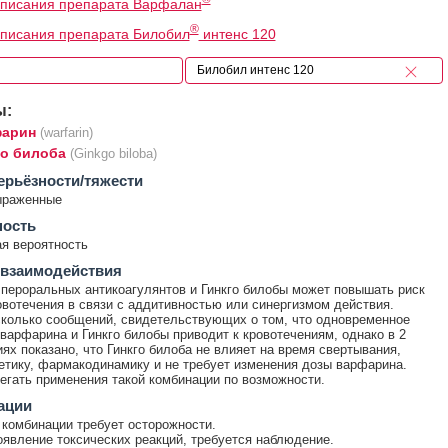
описания препарата Варфалан
®
писания препарата Билобил
интенс 120
ы:
арин
(warfarin)
го билоба
(Ginkgo biloba)
ерьёзности/тяжести
ыраженные
ность
я вероятность
 взаимодействия
пероральных антикоагулянтов и Гинкго билобы может повышать риск
овотечения в связи с аддитивностью или синергизмом действия.
колько сообщений, свидетельствующих о том, что одновременное
варфарина и Гинкго билобы приводит к кровотечениям, однако в 2
ях показано, что Гинкго билоба не влияет на время свертывания,
тику, фармакодинамику и не требует изменения дозы варфарина.
егать применения такой комбинации по возможности.
ации
комбинации требует осторожности.
явление токсических реакций, требуется наблюдение.