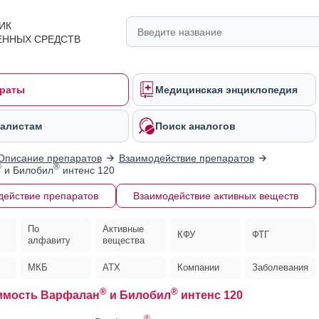
ИК
ЕННЫХ СРЕДСТВ
раты
Медицинская энциклопедия
алистам
Поиск аналогов
Описание препаратов
Взаимодействие препаратов
®
®
и Билобил
интенс 120
действие препаратов
Взаимодействие активных веществ
По
Активные
КФУ
ФТГ
алфавиту
вещества
МКБ
АТХ
Компании
Заболевания
®
®
имость Варфалан
и Билобил
интенс 120
®