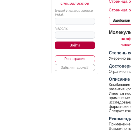
Страница 
специалистов
Страница о
E-mail учетной записи
Vidal:
Пароль:
Молекул
варф
гинк
Cтепень с
Умеренно в
Регистрация
Достовер
Забыли пароль?
Ограниченна
Описание
Комбинация 
развития кр
Имеется нес
применение 
исследовани
фармакокине
Следует изб
Рекоменд
Применение 
Возможно по