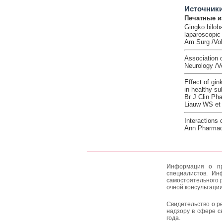
Источник
Печатные и
Gingko biloba
laparoscopic
Am Surg /Vol
Association o
Neurology /V
Effect of gi
in healthy su
Br J Clin Ph
Liauw WS et 
Interactions 
Ann Pharmaco
Информация о пр
специалистов. Ин
самостоятельного 
очной консультации
Свидетельство о р
надзору в сфере с
года.