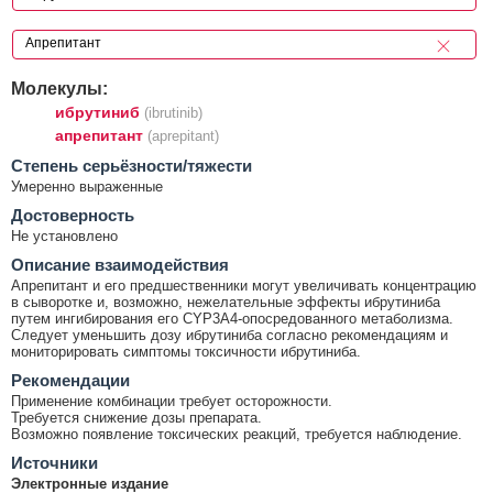
Молекулы:
ибрутиниб
(ibrutinib)
апрепитант
(aprepitant)
Cтепень серьёзности/тяжести
Умеренно выраженные
Достоверность
Не установлено
Описание взаимодействия
Апрепитант и его предшественники могут увеличивать концентрацию
в сыворотке и, возможно, нежелательные эффекты ибрутиниба
путем ингибирования его CYP3A4-опосредованного метаболизма.
Следует уменьшить дозу ибрутиниба согласно рекомендациям и
мониторировать симптомы токсичности ибрутиниба.
Рекомендации
Применение комбинации требует осторожности.
Требуется снижение дозы препарата.
Возможно появление токсических реакций, требуется наблюдение.
Источники
Электронные издание