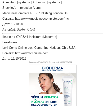
Aprepitant [systemic] + Ibrutinib [systemic]
Stockley's Interaction Alerts
MedicinesComplete RPS Publishing London UK
Ссылка: http://www.medicinescomplete.com/mc
Дата: 13/10/2015
Автор(ы): Baxter K (ed)
Ibrutinib / CYP3A4 Inhibitors (Moderate)
Lexi-Interact
Lexi-Comp Online Lexi-Comp, Inc Hudson, Ohio USA
Ссылка: http://www.crlonline.com
Дата: 13/10/2015
Реклама. ООО «НАОС Восток», ИНН 772
0394094