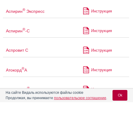
®
Аспирин
Экспресс
Инструкция
®
Аспирин
-С
Инструкция
Аспровит С
Инструкция
®
Атокорд
А
Инструкция
®
Ацекардол
Инструкция
На сайте Видаль используются файлы cookie
Ok
Продолжая, вы принимаете
пользовательское соглашение
.
Ацетилкардио-ЛекТ
Инструкция
Вход для специалистов
E-mail учетной записи Vidal:
Ацетилсалициловая кислота
Инструкция