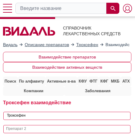
СПРАВОЧНИК
ЛЕКАРСТВЕННЫХ СРЕДСТВ
Видаль
Описание препаратов
Троксефен
Взаимодействи
Взаимодействие препаратов
Взаимодействие активных веществ
Поиск
По алфавиту
Активные в-ва
КФУ
ФТГ
КФГ
МКБ
АТХ
Компании
Заболевания
Троксефен взаимодействие