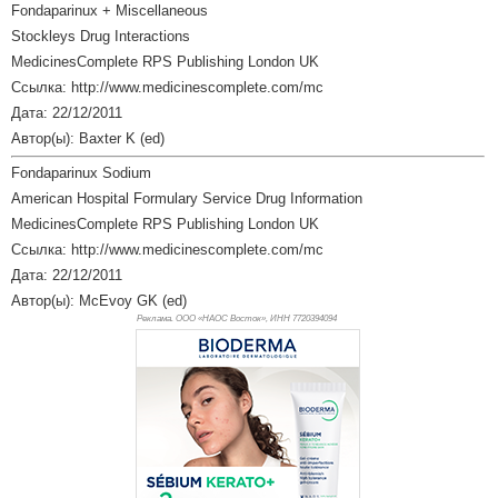
Fondaparinux + Miscellaneous
Stockleys Drug Interactions
MedicinesComplete RPS Publishing London UK
Ссылка: http://www.medicinescomplete.com/mc
Дата: 22/12/2011
Автор(ы): Baxter K (ed)
Fondaparinux Sodium
American Hospital Formulary Service Drug Information
MedicinesComplete RPS Publishing London UK
Ссылка: http://www.medicinescomplete.com/mc
Дата: 22/12/2011
Автор(ы): McEvoy GK (ed)
Реклама. ООО «НАОС Восток», ИНН 772
0394094