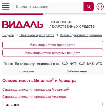
СПРАВОЧНИК
ЛЕКАРСТВЕННЫХ СРЕДСТВ
Видаль
Описание препаратов
Взаимодействие препаратов
Взаимодействие препаратов
Взаимодействие активных веществ
Поиск
По алфавиту
Активные в-ва
КФУ
ФТГ
КФГ
МКБ
АТХ
Компании
Заболевания
®
Совместимость Метализе
и Арикстра
®
Страница описания препарата Метализе
Страница описания препарата Арикстра