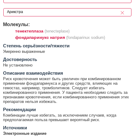
Молекулы:
тенектеплаза
(tenecteplase)
фондапаринукс натрия
(fondaparinux sodium)
Cтепень серьёзности/тяжести
Умеренно выраженные
Достоверность
Не установлено
Описание взаимодействия
Риск кровотечения может быть увеличен при комбинированном
применении фондапаринукса и других средств, влияющих на
гемостаз, например, тромболитиков. Следует избегать
комбинированного применения. У пациента необходимо следить за
признаками кровотечения, если комбинированного применения этих
препаратов нельзя избежать.
Рекомендации
Комбинации лучше избегать, за исключением случаев, когда
предполагаемая польза превышает вероятный риск.
Источники
Электронные издание