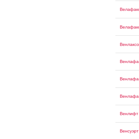
Велафак
Велафак
Венлаксо
Венлафа
Венлафак
Венлафа
Венлифт
Венсуэрт