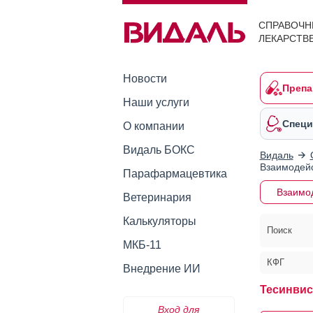
СПРАВОЧН
ЛЕКАРСТВ
Новости
Препа
Наши услуги
Специ
О компании
Видаль БОКС
Видаль
Взаимодейс
Парафармацевтика
Взаимо
Ветеринария
Калькуляторы
Поиск
МКБ-11
КФГ
Внедрение ИИ
Тесинвис
Вход для