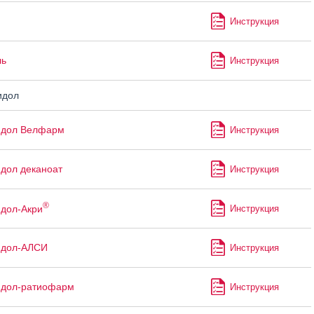
Инструкция
ль
Инструкция
идол
идол Велфарм
Инструкция
дол деканоат
Инструкция
®
дол-Акри
Инструкция
идол-АЛСИ
Инструкция
идол-ратиофарм
Инструкция