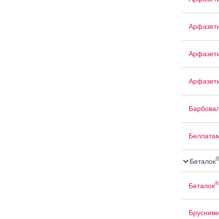
Арфазет
Арфазети
Арфазет
Барбова
Беллата
Беталок
®
Беталок
Брусниве