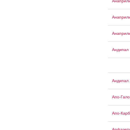
Анаприли
Анаприли
Анаприли
Андипал
Андипал 
Апо-Гало
Апо-Кар
Арфазет