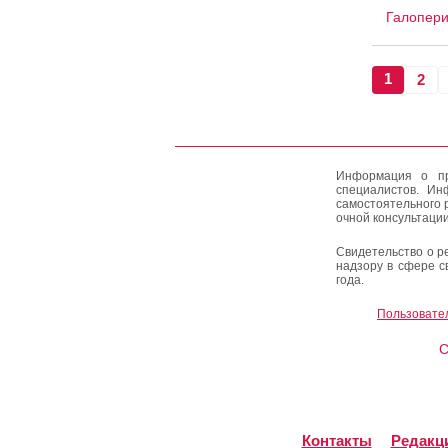
Галопери
1
2
Информация о пр
специалистов. Ин
самостоятельного 
очной консультации
Свидетельство о р
надзору в сфере с
года.
Пользовате
C
Контакты
Редакц