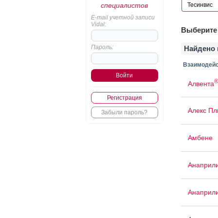
специалистов
E-mail учетной записи
Vidal:
Выберите 
Пароль:
Найдено 
Взаимодейс
Алвента
Регистрация
Алекс Пл
Забыли пароль?
Амбене
Анаприл
Анаприл