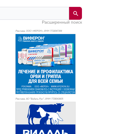
Расширенный поиск
Реклама. ООО «ФЕРОН», ИНН 773
3047394
Реклама. АО "Видаль Рус", ИНН 772
8043605