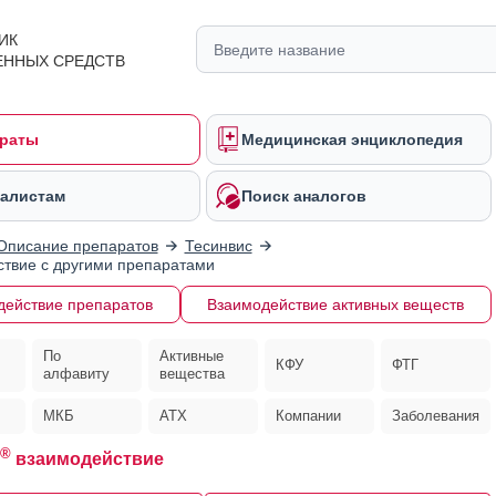
ИК
ЕННЫХ СРЕДСТВ
раты
Медицинская энциклопедия
алистам
Поиск аналогов
Описание препаратов
Тесинвис
твие с другими препаратами
действие препаратов
Взаимодействие активных веществ
По
Активные
КФУ
ФТГ
алфавиту
вещества
МКБ
АТХ
Компании
Заболевания
®
взаимодействие