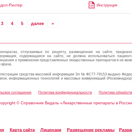
дол-Рихтер
Инструкция
3
4
5
далее
»
епаратах, отпускаемых по рецепту, размещенная на сайте, предназн
формация, содержащаяся на сайте, не должна использоваться пациен
решения о применении представленных лекарственных препаратов и не мож
 врача.
егистрации средства массовой информации Эл № ФС77-79153 выдано Федер
вязи, информационных технологий и массовых коммуникаций (Роскомнадзор
льское соглашение
Политика конфиденциальности
Политика обработк
opyright
Справочник Видаль «Лекарственные препараты в Росси
©
ия
Карта сайта
Лицензии
Размещение рекламы
Разра