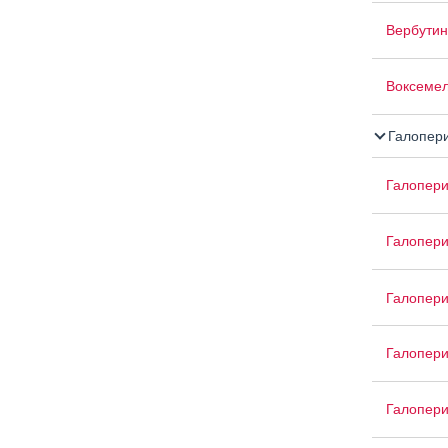
Вербутин
Воксеме
Галопер
Галопер
Галопери
Галопери
Галопер
Галопер