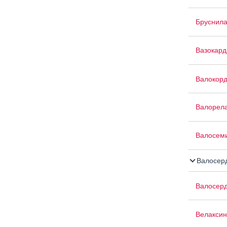
Бруснил
Вазокард
Валокор
Валорел
Валосем
Валосер
Валосер
Велаксин