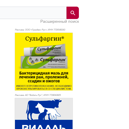
Расширенный поиск
Реклама. ООО «Гриндекс Рус», ИНН 772
6548343
Реклама. АО "Видаль Рус", ИНН 772
8043605