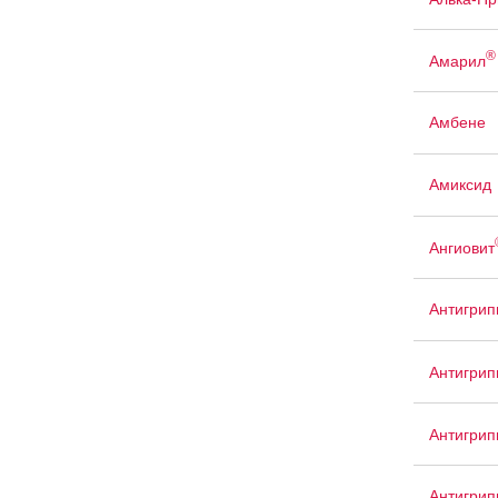
®
Амарил
Амбене
Амиксид
Ангиовит
Антигрип
Антигрип
Антигри
Антигри