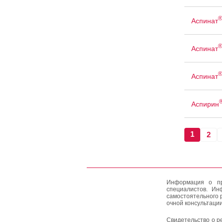
Аспинат
Аспинат
Аспинат
Аспирин
1
2
Информация о пр
специалистов. Ин
самостоятельного 
очной консультации
Свидетельство о р