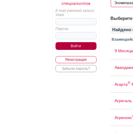
специалистов
E-mail учетной записи
Vidal:
Выберите 
Пароль:
Найдено 
Взаимодейс
9 Месяце
Регистрация
Авандам
Забыли пароль?
®
Агарта
Агрегаль
Агренокс