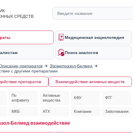
ИК
ЕННЫХ СРЕДСТВ
раты
Медицинская энциклопедия
алистам
Поиск аналогов
Описание препаратов
Эзомепразол-Белмед
твие с другими препаратами
действие препаратов
Взаимодействие активных веществ
По
Активные
КФУ
ФТГ
алфавиту
вещества
МКБ
АТХ
Компании
Заболевания
зол-Белмед взаимодействие