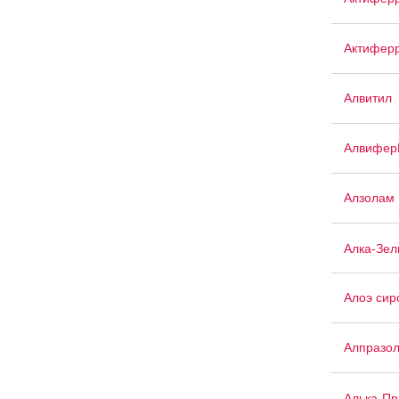
Актиферр
Алвитил
Алвифер
Алзолам
Алка-Зел
Алоэ сир
Алпразо
Алька-П