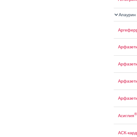
Апаурин
Аргефер
Арфазет
Арфазет
Арфазети
Арфазет
®
Асиглия
АСК-кард