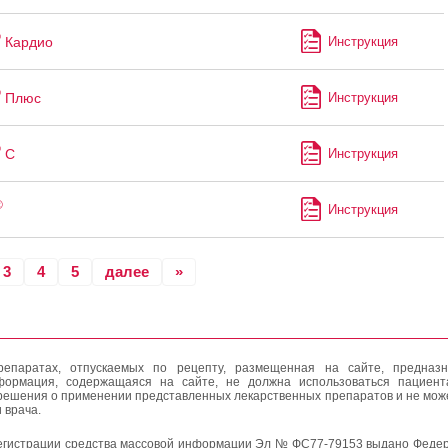
®
Кардио
Инструкция
®
Плюс
Инструкция
®
С
Инструкция
®
Инструкция
3
4
5
далее
»
епаратах, отпускаемых по рецепту, размещенная на сайте, предназн
формация, содержащаяся на сайте, не должна использоваться пациен
решения о применении представленных лекарственных препаратов и не мож
 врача.
егистрации средства массовой информации Эл № ФС77-79153 выдано Федер