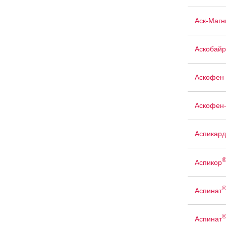
Аск-Магн
Аскобайр
Аскофен 
Аскофен
Аспикард
Аспикор
Аспинат
Аспинат