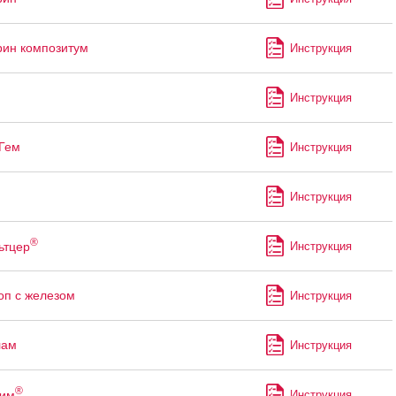
ин композитум
Инструкция
Инструкция
Гем
Инструкция
Инструкция
®
ьтцер
Инструкция
оп с железом
Инструкция
лам
Инструкция
®
рим
Инструкция