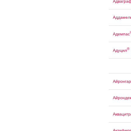
Адвагра
Аддамел
Адемпас
®
Адуцил
Айронгар
Айрондек
Аквацит
Актифер