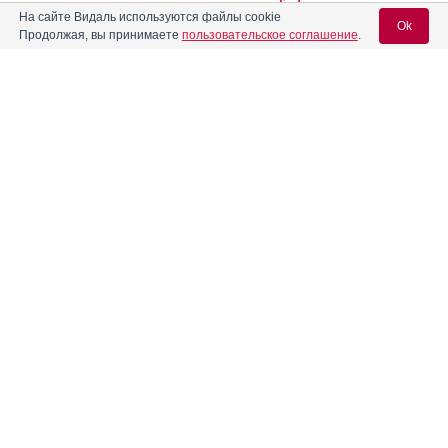
На сайте Видаль используются файлы cookie
Ok
Продолжая, вы принимаете
пользовательское соглашение
.
Кларитромицин СР-Вертекс
Инструкция
Вход для специалистов
®
Кларитромицин Экозитрин
Инструкция
E-mail учетной записи Vidal:
Кларитромицин-OBL
Инструкция
Пароль:
Кларитромицин-Акрихин
Инструкция
Кларитромицин-ВЕРТЕКС
Инструкция
Регистрация
Забыли пароль?
Кларитромицин-ДЖ
Инструкция