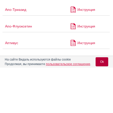
Апо-Триазид
Инструкция
Апо-Флуоксетин
Инструкция
Аптивус
Инструкция
Арвицин
На сайте Видаль используются файлы cookie
Инструкция
Ok
Продолжая, вы принимаете
пользовательское соглашение
.
Арвицин-Ретард
Инструкция
Вход для специалистов
E-mail учетной записи Vidal:
Аргедин
Инструкция
Пароль:
Аргетт Дуо
Инструкция