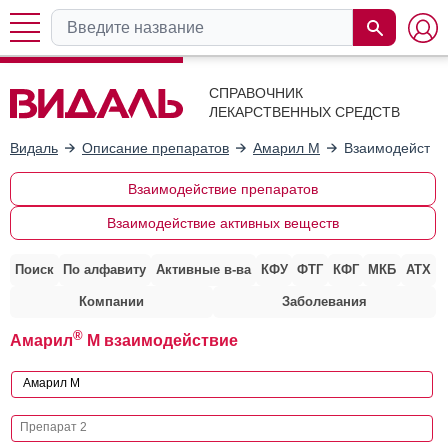
СПРАВОЧНИК
ЛЕКАРСТВЕННЫХ СРЕДСТВ
Видаль
Описание препаратов
Амарил М
Взаимодействи
Взаимодействие препаратов
Взаимодействие активных веществ
Поиск
По алфавиту
Активные в-ва
КФУ
ФТГ
КФГ
МКБ
АТХ
Компании
Заболевания
®
Амарил
М взаимодействие