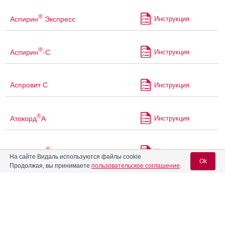
®
Аспирин
Экспресс
Инструкция
®
Аспирин
-С
Инструкция
Аспровит С
Инструкция
®
Атокорд
А
Инструкция
®
Ацекардол
Инструкция
На сайте Видаль используются файлы cookie
Ok
Продолжая, вы принимаете
пользовательское соглашение
.
Ацетилкардио-ЛекТ
Инструкция
Вход для специалистов
E-mail учетной записи Vidal:
Ацетилсалициловая кислота
Инструкция