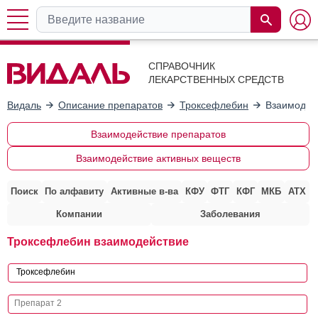
СПРАВОЧНИК
ЛЕКАРСТВЕННЫХ СРЕДСТВ
Видаль
Описание препаратов
Троксефлебин
Взаимодей
Взаимодействие препаратов
Взаимодействие активных веществ
Поиск
По алфавиту
Активные в-ва
КФУ
ФТГ
КФГ
МКБ
АТХ
Компании
Заболевания
Троксефлебин взаимодействие