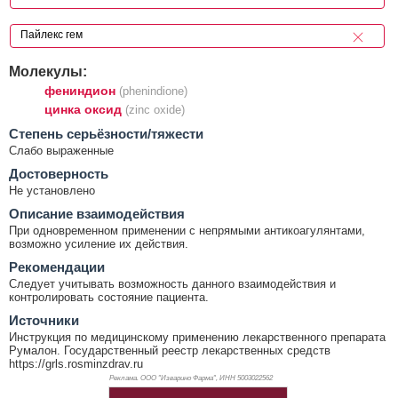
Молекулы:
фениндион
(phenindione)
цинка оксид
(zinc oxide)
Cтепень серьёзности/тяжести
Слабо выраженные
Достоверность
Не установлено
Описание взаимодействия
При одновременном применении с непрямыми антикоагулянтами,
возможно усиление их действия.
Рекомендации
Следует учитывать возможность данного взаимодействия и
контролировать состояние пациента.
Источники
Инструкция по медицинскому применению лекарственного препарата
Румалон. Государственный реестр лекарственных средств
https://grls.rosminzdrav.ru
Реклама. ООО "Изварино Фарма", ИНН 500
3022562