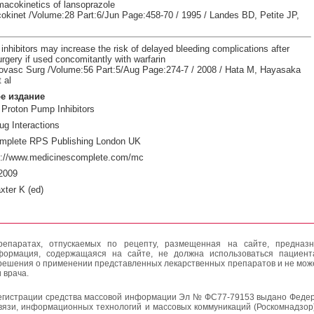
macokinetics of lansoprazole
okinet /Volume:28 Part:6/Jun Page:458-70 / 1995 / Landes BD, Petite JP,
nhibitors may increase the risk of delayed bleeding complications after
rgery if used concomitantly with warfarin
ovasc Surg /Volume:56 Part:5/Aug Page:274-7 / 2008 / Hata M, Hayasaka
 al
е издание
Proton Pump Inhibitors
ug Interactions
mplete RPS Publishing London UK
p://www.medicinescomplete.com/mc
2009
xter K (ed)
епаратах, отпускаемых по рецепту, размещенная на сайте, предназн
формация, содержащаяся на сайте, не должна использоваться пациен
решения о применении представленных лекарственных препаратов и не мож
 врача.
егистрации средства массовой информации Эл № ФС77-79153 выдано Федер
вязи, информационных технологий и массовых коммуникаций (Роскомнадзор