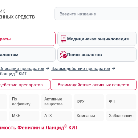
ИК
ЕННЫХ СРЕДСТВ
раты
Медицинская энциклопедия
алистам
Поиск аналогов
Описание препаратов
Взаимодействие препаратов
®
 Ланцид
КИТ
действие препаратов
Взаимодействие активных веществ
По
Активные
КФУ
ФТГ
алфавиту
вещества
МКБ
АТХ
Компании
Заболевания
®
мость Фенилин и Ланцид
КИТ