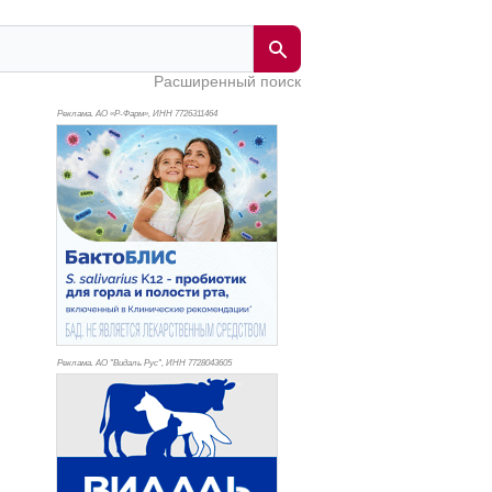
Расширенный поиск
Реклама. АО «Р-Фарм», ИНН 772
6311464
Реклама. АО "Видаль Рус", ИНН 772
8043605