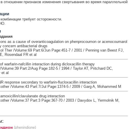
 в отношении признаков изменения свертывания во время параллельной
ации
комбинации требует осторожности.
НО.
и
здания
tions as a cause of overanticoagulation on phenprocoumon or acenocoumarol
 concern antibacterial drugs
ol Ther /Volume:69 Part:6/Jun Page:451-7 / 2001 / Penning van Beest FJ,
, Rosendaal FR et al
f warfarin-nafcillin interaction during dicloxacillin therapy
/Volume:39 Part:2/Aug Page:182-5 / 1994 / Taylor AT, Pritchard DC,
 et al
 response secondary to warfarin-flucloxacillin interaction
ther /Volume:43 Part:7/Jul Page:1374-5 / 2009 / Garg A, Mohammed M
amoxicillin/clavulanate drug interaction
ther /Volume:37 Part:3 Page:367-70 / 2003 / Davydov L, Yermolnik M,
ы:
ндион
(phenindione)