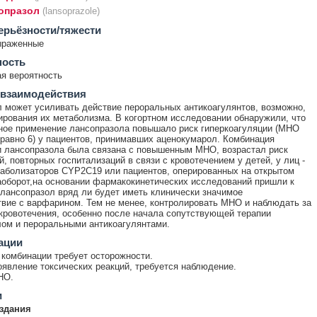
опразол
(lansoprazole)
ерьёзности/тяжести
ыраженные
ность
я вероятность
 взаимодействия
 может усиливать действие пероральных антикоагулянтов, возможно,
ирования их метаболизма. В когортном исследовании обнаружили, что
ое применение лансопразола повышало риск гиперкоагуляции (МНО
равно 6) у пациентов, принимавших аценокумарол. Комбинация
 лансопразола была связана с повышенным МНО, возрастал риск
й, повторных госпитализаций в связи с кровотечением у детей, у лиц -
аболизаторов CYP2C19 или пациентов, оперированных на открытом
аоборот,на основании фармакокинетических исследований пришли к
 лансопразол вряд ли будет иметь клинически значимое
вие с варфарином. Тем не менее, контролировать МНО и наблюдать за
кровотечения, особенно после начала сопутствующей терапии
ом и пероральными антикоагулянтами.
ации
комбинации требует осторожности.
явление токсических реакций, требуется наблюдение.
НО.
и
здания