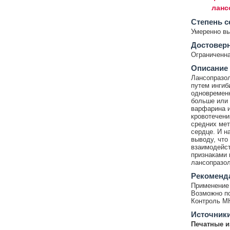
ланс
Cтепень с
Умеренно в
Достовер
Ограниченна
Описание
Лансопразол
путем ингиб
одновременн
больше или 
варфарина и
кровотечени
средних мет
сердце. И н
выводу, что
взаимодейст
признаками 
лансопразол
Рекоменд
Применение 
Возможно по
Контроль М
Источник
Печатные и