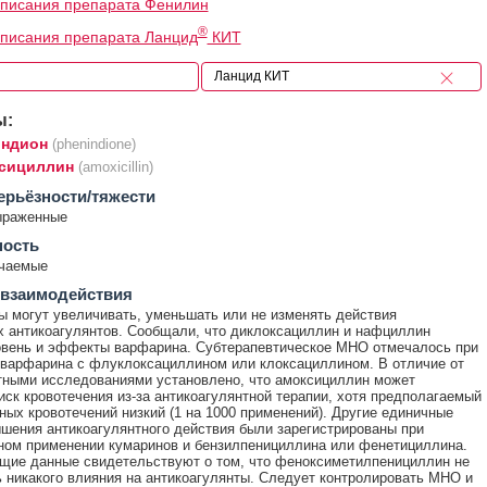
описания препарата Фенилин
®
писания препарата Ланцид
КИТ
ы:
ндион
(phenindione)
сициллин
(amoxicillin)
ерьёзности/тяжести
ыраженные
ность
ечаемые
 взаимодействия
 могут увеличивать, уменьшать или не изменять действия
 антикоагулянтов. Сообщали, что диклоксациллин и нафциллин
овень и эффекты варфарина. Субтерапевтическое МНО отмечалось при
варфарина с флуклоксациллином или клоксациллином. В отличие от
ртными исследованиями установлено, что амоксициллин может
иск кровотечения из-за антикоагулянтной терапии, хотя предполагаемый
ных кровотечений низкий (1 на 1000 применений). Другие единичные
шения антикоагулянтного действия были зарегистрированы при
ом применении кумаринов и бензилпенициллина или фенетициллина.
щие данные свидетельствуют о том, что феноксиметилпенициллин не
 никакого влияния на антикоагулянты. Следует контролировать МНО и