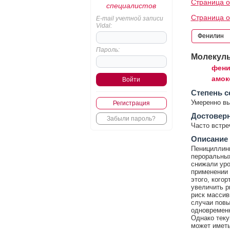
Страница 
специалистов
Страница о
E-mail учетной записи
Vidal:
Пароль:
Молекул
фени
амок
Cтепень с
Умеренно в
Регистрация
Достовер
Забыли пароль?
Часто встр
Описание
Пенициллины
пероральных
снижали ур
применении 
этого, кого
увеличить р
риск массив
случаи повы
одновременн
Однако теку
может иметь