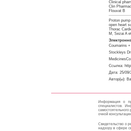
Clinical phar
Clin Pharmac
Flouvat B
Proton pump i
open heart su
Thorac Cardi
M, Sezai A et
Электронно
Coumarins + 
Stockleys Dr
MedicinesCo
Ссылка: htt
Дата: 25/09/
Автор(ы): Ba
Информация о пр
специалистов. Ин
самостоятельного 
очной консультации
Свидетельство о р
надзору в сфере с