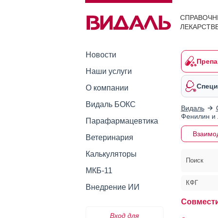
СПРАВОЧН
ЛЕКАРСТВ
Новости
Препа
Наши услуги
Специ
О компании
Видаль БОКС
Видаль
Фенилин и
Парафармацевтика
Взаимо
Ветеринария
Калькуляторы
Поиск
МКБ-11
КФГ
Внедрение ИИ
Совмести
Вход для