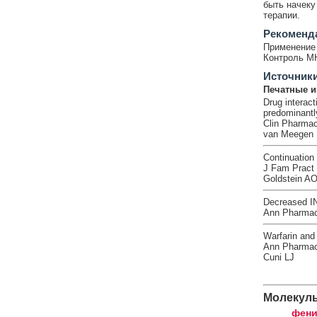
быть начеку
терапии.
Рекоменд
Применение 
Контроль М
Источник
Печатные и
Drug interac
predominantly
Clin Pharmac
van Meegen E
Continuation o
J Fam Pract 
Goldstein AO
Decreased INR
Ann Pharmaco
Warfarin and 
Ann Pharmaco
Cuni LJ
Молекул
фени