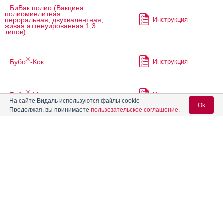
БиВак полио (Вакцина
полиомиелитная
Инструкция
пероральная, двухвалентная,
живая аттенуированная 1,3
типов)
®
Бубо
-Кок
Инструкция
®
Бубо
-М
Инструкция
На сайте Видаль используются файлы cookie
Ok
Продолжая, вы принимаете
пользовательское соглашение
.
Бэби-Хиб
Инструкция
Вход для специалистов
®
E-mail учетной записи Vidal:
Ваксигрип
Инструкция
®
ВаксигрипТетра
Пароль:
Инструкция