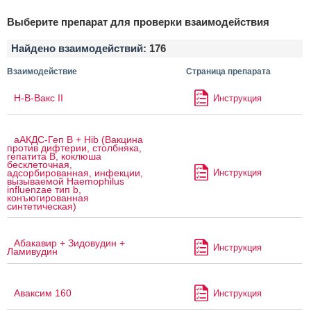
Выберите препарат для проверки взаимодействия
Найдено взаимодействий:
176
Взаимодействие
Страница препарата
H-B-Вакс II
Инструкция
аАКДС-Геп B + Hib (Вакцина
против дифтерии, столбняка,
гепатита B, коклюша
бесклеточная,
Инструкция
адсорбированная, инфекции,
вызываемой Haemophilus
influenzae тип b,
конъюгированная
синтетическая)
Абакавир + Зидовудин +
Инструкция
Ламивудин
Аваксим 160
Инструкция