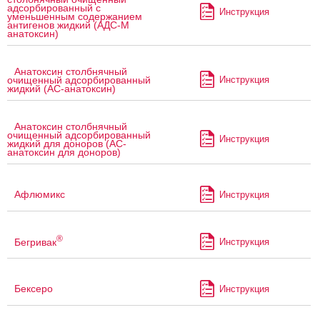
адсорбированный с
Инструкция
уменьшенным содержанием
антигенов жидкий (АДС-М
анатоксин)
Анатоксин столбнячный
Инструкция
очищенный адсорбированный
жидкий (АС-анатоксин)
Анатоксин столбнячный
очищенный адсорбированный
Инструкция
жидкий для доноров (АС-
анатоксин для доноров)
Афлюмикс
Инструкция
®
Бегривак
Инструкция
Бексеро
Инструкция