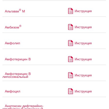
®
Альгавак
М
Инструкция
®
Амбизом
Инструкция
Амфолип
Инструкция
Амфотерицин В
Инструкция
Амфотерицин В
Инструкция
липосомальный
Амфоцил
Инструкция
Анатоксин дифтерийно-
столбнячный очищенный