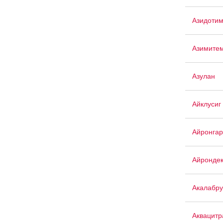
Азидоти
Азимите
Азулан
Айклусиг
Айронгар
Айрондек
Акалабр
Аквацит