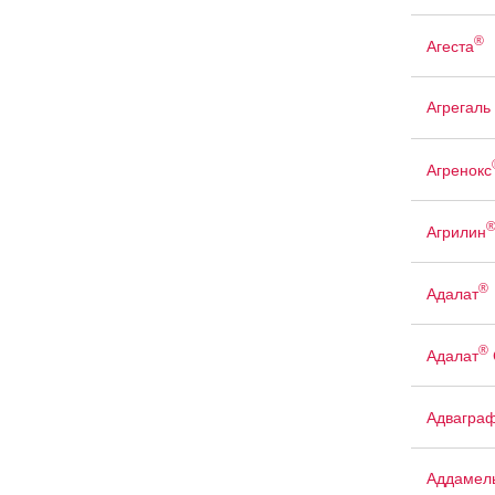
®
Агеста
Агрегаль
Агренокс
Агрилин
®
Адалат
®
Адалат
Адвагра
Аддамел