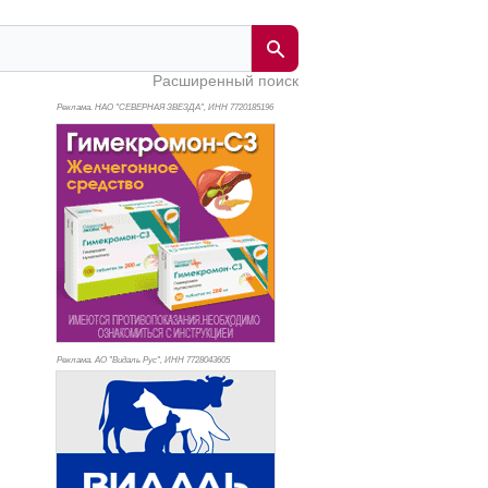
Расширенный поиск
Реклама. НАО "СЕВЕРНАЯ ЗВЕЗДА", ИНН 772
0185196
Реклама. АО "Видаль Рус", ИНН 772
8043605