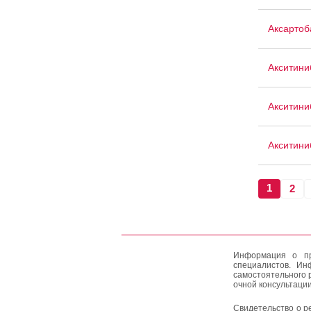
Аксартоб
Акситини
Акситини
Акситин
1
2
Информация о пр
специалистов. Ин
самостоятельного 
очной консультации
Свидетельство о р