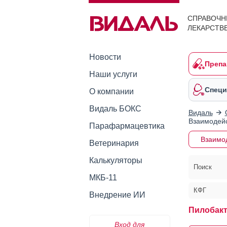
СПРАВОЧН
ЛЕКАРСТВ
Новости
Препа
Наши услуги
Специ
О компании
Видаль БОКС
Видаль
Взаимодейс
Парафармацевтика
Взаимо
Ветеринария
Калькуляторы
Поиск
МКБ-11
КФГ
Внедрение ИИ
Пилобак
Вход для