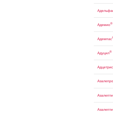
Адельфа
®
Адемио
Адемпас
®
Адуцил
Адцетрис
Азалепр
Азалепти
Азалепти