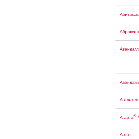
Абитаксе
Абраксан
Авандаг
Авандам
Агалатес
®
Агарта
Аген