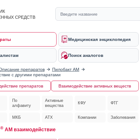
ИК
ЕННЫХ СРЕДСТВ
раты
Медицинская энциклопедия
алистам
Поиск аналогов
Описание препаратов
Пилобакт АМ
твие с другими препаратами
действие препаратов
Взаимодействие активных веществ
По
Активные
КФУ
ФТГ
алфавиту
вещества
МКБ
АТХ
Компании
Заболевания
®
т
АМ взаимодействие