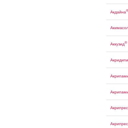
Акдайна
Акимасо
®
Аккузид
Акридип
Акрипам
Акрипам
Акрипрес
Акрипрес