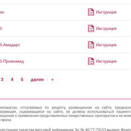
ан
Инструкция
б
Инструкция
б-Амедарт
Инструкция
иб-Промомед
Инструкция
3
4
5
далее
»
епаратах, отпускаемых по рецепту, размещенная на сайте, предназн
формация, содержащаяся на сайте, не должна использоваться пациен
решения о применении представленных лекарственных препаратов и не мож
 врача.
егистрации средства массовой информации Эл № ФС77-79153 выдано Федер