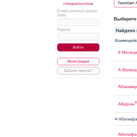
специалистов
E-mail учетной записи
Vidal:
Выберите 
Пароль:
Найдено 
Взаимодейс
9 Месяце
Регистрация
А-Валкор
Забыли пароль?
Абакавир
Абергин
Абилифа
Абилифа