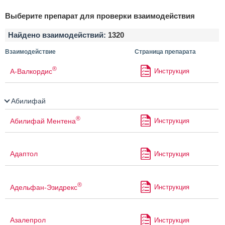
Выберите препарат для проверки взаимодействия
Найдено взаимодействий:
1320
Взаимодействие
Страница препарата
®
А-Валкордис
Инструкция
Абилифай
®
Абилифай Ментена
Инструкция
Адаптол
Инструкция
®
Адельфан-Эзидрекс
Инструкция
Азалепрол
Инструкция