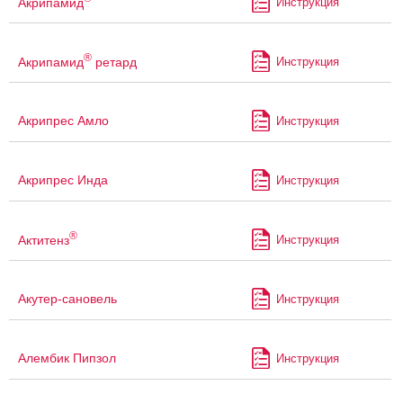
Акрипамид
Инструкция
®
Акрипамид
ретард
Инструкция
Акрипрес Амло
Инструкция
Акрипрес Инда
Инструкция
®
Актитенз
Инструкция
Акутер-сановель
Инструкция
Алембик Пипзол
Инструкция