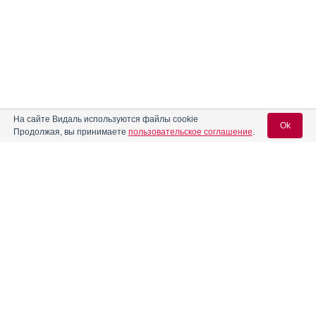
На сайте Видаль используются файлы cookie
Ok
Продолжая, вы принимаете
пользовательское соглашение
.
Вход для специалистов
E-mail учетной записи Vidal:
Реклама. ООО "Изварино Фарма", ИНН 500
3022562
Пароль: