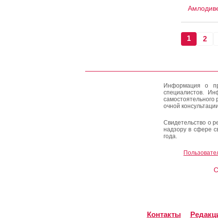
Амлодив
1
2
Информация о пр
специалистов. Ин
самостоятельного 
очной консультации
Свидетельство о р
надзору в сфере с
года.
Пользовате
C
Контакты
Редакц