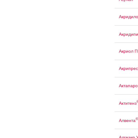
Акридил
Акридип
Акриол П
Акрипрес
Актапаро
Актитенз
Алвента
Алгезир 