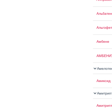
Альбатен
Альгофе
Амбене
АМБЕНИ
Амелоте
Амиксид
Амитрип
Амитрипт