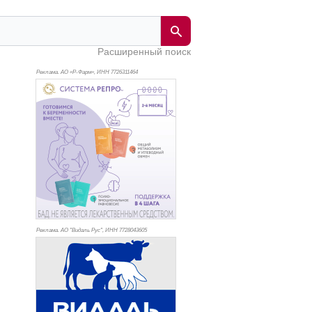
Расширенный поиск
Реклама. АО «Р-Фарм», ИНН 772
6311464
Реклама. АО "Видаль Рус", ИНН 772
8043605