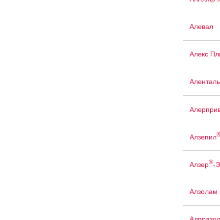
Алевал
Алекс Пл
Аленталь
Алерпри
Алзепил
®
Алзер
-
Алзолам
Алпразо