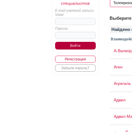
специалистов
E-mail учетной записи
Vidal:
Выберите 
Пароль:
Найдено 
Взаимодейс
А-Валкор
Регистрация
Аген
Забыли пароль?
Агрегаль
Адвил
Адвил М
®