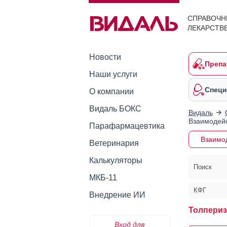
СПРАВОЧН
ЛЕКАРСТВ
Новости
Препа
Наши услуги
Специ
О компании
Видаль БОКС
Видаль
Взаимодейс
Парафармацевтика
Взаимо
Ветеринария
Калькуляторы
Поиск
МКБ-11
КФГ
Внедрение ИИ
Толпериз
Вход для