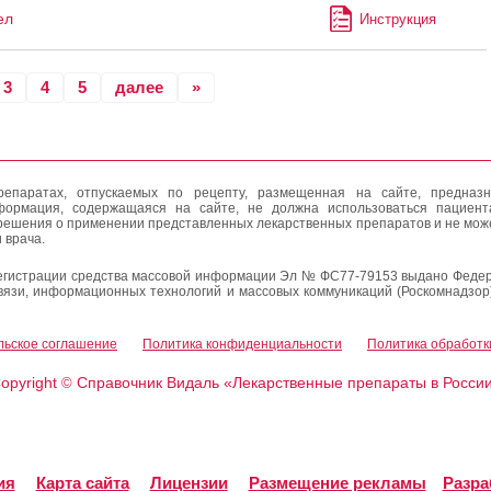
ел
Инструкция
3
4
5
далее
»
епаратах, отпускаемых по рецепту, размещенная на сайте, предназн
формация, содержащаяся на сайте, не должна использоваться пациен
решения о применении представленных лекарственных препаратов и не мож
 врача.
егистрации средства массовой информации Эл № ФС77-79153 выдано Федер
вязи, информационных технологий и массовых коммуникаций (Роскомнадзор
льское соглашение
Политика конфиденциальности
Политика обработк
opyright
Справочник Видаль «Лекарственные препараты в Росси
©
ия
Карта сайта
Лицензии
Размещение рекламы
Разра