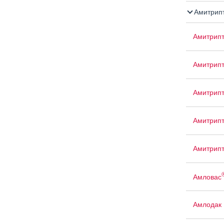
Амитрипт
Амитрип
Амитрип
Амитрип
Амитрипт
Амитрип
Амловас
Амлодак