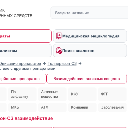
ИК
ЕННЫХ СРЕДСТВ
раты
Медицинская энциклопедия
алистам
Поиск аналогов
Описание препаратов
Толперизон-СЗ
твие с другими препаратами
действие препаратов
Взаимодействие активных веществ
По
Активные
КФУ
ФТГ
алфавиту
вещества
МКБ
АТХ
Компании
Заболевания
он-СЗ взаимодействие