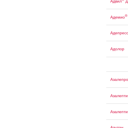
Адвил
д
®
Адемио
Адепрес
Адолор
Азалепр
Азалепти
Азалепти
Азулан