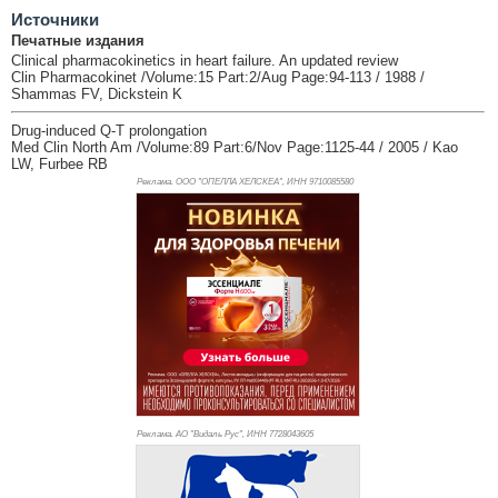
Источники
Печатные издания
Clinical pharmacokinetics in heart failure. An updated review
Clin Pharmacokinet /Volume:15 Part:2/Aug Page:94-113 / 1988 /
Shammas FV, Dickstein K
Drug-induced Q-T prolongation
Med Clin North Am /Volume:89 Part:6/Nov Page:1125-44 / 2005 / Kao
LW, Furbee RB
Реклама. ООО "ОПЕЛЛА ХЕЛСКЕА", ИНН 971
0085580
Реклама. АО "Видаль Рус", ИНН 772
8043605