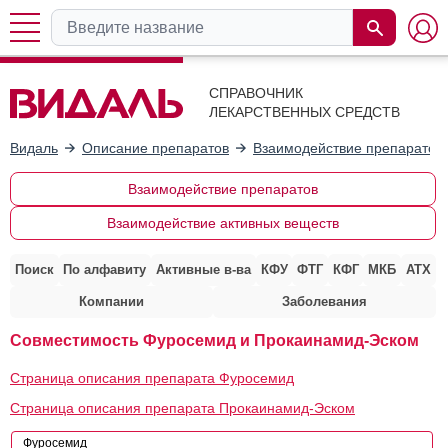
СПРАВОЧНИК
ЛЕКАРСТВЕННЫХ СРЕДСТВ
Видаль
Описание препаратов
Взаимодействие препаратов
Взаимодействие препаратов
Взаимодействие активных веществ
Поиск
По алфавиту
Активные в-ва
КФУ
ФТГ
КФГ
МКБ
АТХ
Компании
Заболевания
Совместимость Фуросемид и Прокаинамид-Эском
Страница описания препарата Фуросемид
Страница описания препарата Прокаинамид-Эском