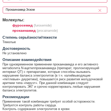
Молекулы:
фуросемид
(furosemide)
прокаинамид
(procainamide)
Cтепень серьёзности/тяжести
Тяжелые
Достоверность
Не установлено
Описание взаимодействия
При одновременном применении прокаинамида и его активного
метаболита N-ацетилпрокаинамида (препарат, пролонгирующий
интервал QT) с препаратами, которые способны вызывать
нарушение баланса электролитов (в т.ч. калийвыводящие
«петлевые» диуретики), повышается риск развития желудочковой
аритмии типа «пируэт». При данной комбинации следует
контролировать ЭКГ и срочно корректировать любые нарушения
баланса электролитов.
Рекомендации
Применение такой комбинации требует особой осторожности.
Требуется контроль работы сердца.
Контроль содержания электролитов в крови.