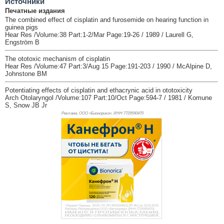
Источники
Печатные издания
The combined effect of cisplatin and furosemide on hearing function in
guinea pigs
Hear Res /Volume:38 Part:1-2/Mar Page:19-26 / 1989 / Laurell G,
Engström B
The ototoxic mechanism of cisplatin
Hear Res /Volume:47 Part:3/Aug 15 Page:191-203 / 1990 / McAlpine D,
Johnstone BM
Potentiating effects of cisplatin and ethacrynic acid in ototoxicity
Arch Otolaryngol /Volume:107 Part:10/Oct Page:594-7 / 1981 / Komune
S, Snow JB Jr
Реклама. ООО «Бионорика», ИНН 772
9590470