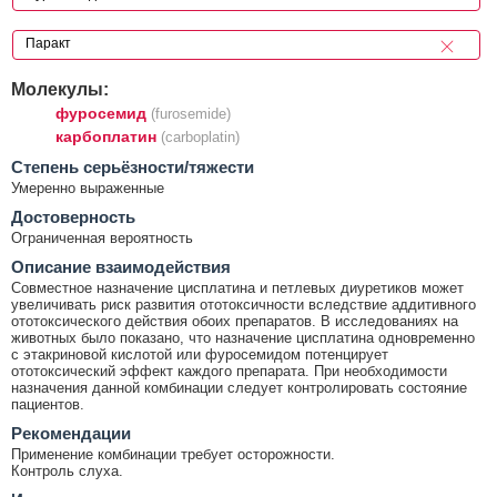
Молекулы:
фуросемид
(furosemide)
карбоплатин
(carboplatin)
Cтепень серьёзности/тяжести
Умеренно выраженные
Достоверность
Ограниченная вероятность
Описание взаимодействия
Совместное назначение цисплатина и петлевых диуретиков может
увеличивать риск развития ототоксичности вследствие аддитивного
ототоксического действия обоих препаратов. В исследованиях на
животных было показано, что назначение цисплатина одновременно
с этакриновой кислотой или фуросемидом потенцирует
ототоксический эффект каждого препарата. При необходимости
назначения данной комбинации следует контролировать состояние
пациентов.
Рекомендации
Применение комбинации требует осторожности.
Контроль слуха.