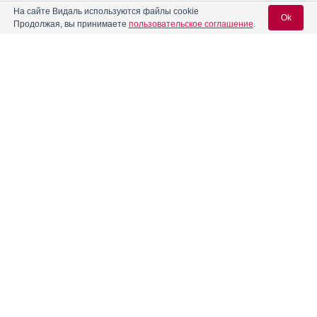
На сайте Видаль используются файлы cookie
Кларитромицин-OBL
Инструкция
Ok
Продолжая, вы принимаете
пользовательское соглашение
.
Кларитромицин-Акрихин
Инструкция
Вход для специалистов
E-mail учетной записи Vidal:
Кларитромицин-ВЕРТЕКС
Инструкция
Пароль:
Кларитромицин-ДЖ
Инструкция
Кларитромицин-Тева
Инструкция
Регистрация
Забыли пароль?
Кларитросин
Инструкция
Кларицит
Инструкция