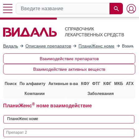
СПРАВОЧНИК
ЛЕКАРСТВЕННЫХ СРЕДСТВ
Видаль
Описание препаратов
ПланиЖенс номе
Взаимод
Взаимодействие препаратов
Взаимодействие активных веществ
Поиск
По алфавиту
Активные в-ва
КФУ
ФТГ
КФГ
МКБ
АТХ
Компании
Заболевания
®
ПланиЖенс
номе взаимодействие