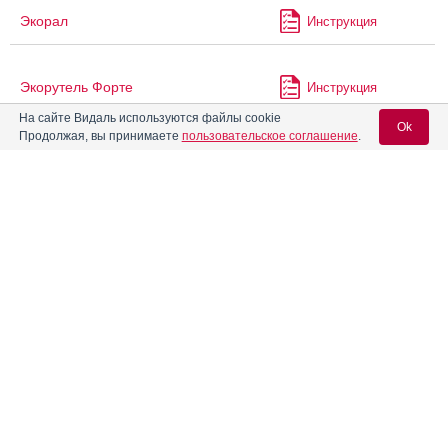
Экорал
Инструкция
Экорутель Форте
Инструкция
На сайте Видаль используются файлы cookie
Ok
Продолжая, вы принимаете
пользовательское соглашение
.
®
Экорутель
Инструкция
Вход для специалистов
®
Эксалиеф
Инструкция
E-mail учетной записи Vidal:
Эксеместан-Тева
Инструкция
Пароль:
Эксеместан-ТЛ
Инструкция
Эксиджад
Инструкция