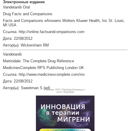
Электронные издание
Vandetanib Oral
Drug Facts and Comparisons
Facts and Comparisons eAnswers Wolters Kluwer Health, Inc St. Louis,
MI USA
Ссылка: http://online.factsandcomparisons.com
Дата: 22/08/2012
Автор(ы): Wickersham RM
Vandetanib
Martindale: The Complete Drug Reference
MedicinesComplete RPS Publishing London UK
Ссылка: http://www.medicinescomplete.com/mc
Дата: 22/08/2012
Автор(ы): Sweetman S (ed)
Реклама. ООО «Пфайзер Инновации»,
ИНН 770
3106050