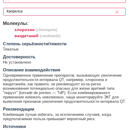
Молекулы:
хлорохин
(chloroquine)
вандетаниб
(vandetanib)
Cтепень серьёзности/тяжести
Тяжелые
Достоверность
Не установлено
Описание взаимодействия
Одновременное применение препаратов, вызывающих увеличение
продолжительности интервала QT, например, хлорохина и
вандетаниба, как правило, не рекомендуют из-за риска
возникновения потенциально опасных для жизни аритмий типа
"пируэт" (torsade de pointes — TdP). Если комбинированного
применения избежать невозможно, чаще мониторируйте ЭКГ для
выявления признаков увеличения продолжительности интервала QT.
Рекомендации
Комбинации лучше избегать, за исключением случаев, когда
предполагаемая польза превышает вероятный риск.
Источники