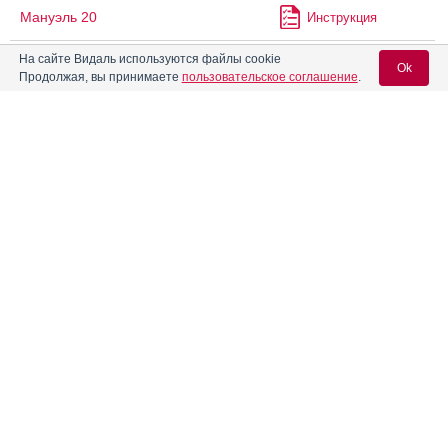
Мануэль 20
Инструкция
На сайте Видаль используются файлы cookie
Ok
Продолжая, вы принимаете
пользовательское соглашение
.
Мануэль 30
Инструкция
Вход для специалистов
®
Марвелон
Инструкция
E-mail учетной записи Vidal:
Мареван
Инструкция
Пароль:
®
Меллева
Инструкция
®
Менактра
Инструкция
Регистрация
Забыли пароль?
Менвео
Инструкция