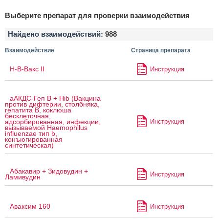
Выберите препарат для проверки взаимодействия
Найдено взаимодействий:
988
Взаимодействие
Страница препарата
H-B-Вакс II
Инструкция
аАКДС-Геп B + Hib (Вакцина
против дифтерии, столбняка,
гепатита B, коклюша
бесклеточная,
Инструкция
адсорбированная, инфекции,
вызываемой Haemophilus
influenzae тип b,
конъюгированная
синтетическая)
Абакавир + Зидовудин +
Инструкция
Ламивудин
Аваксим 160
Инструкция