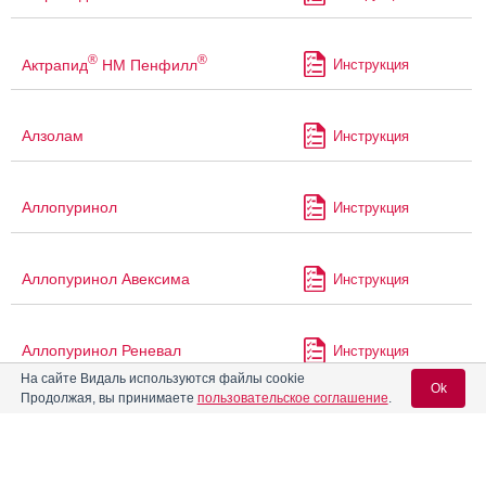
®
®
Актрапид
НМ Пенфилл
Инструкция
Алзолам
Инструкция
Аллопуринол
Инструкция
Аллопуринол Авексима
Инструкция
Аллопуринол Реневал
Инструкция
На сайте Видаль используются файлы cookie
Ok
Продолжая, вы принимаете
пользовательское соглашение
.
Алпразолам
Инструкция
Вход для специалистов