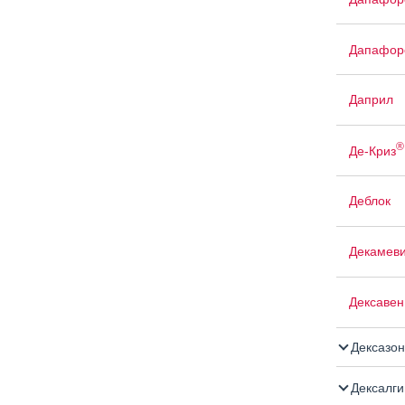
Дапафор
Даприл
®
Де-Криз
Деблок
Декамеви
Дексавен
Дексазон
Дексалги