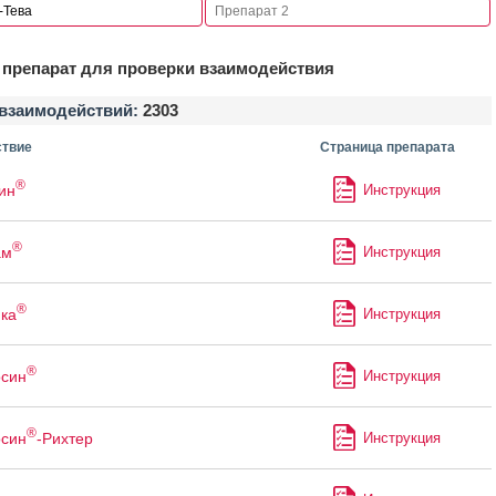
препарат для проверки взаимодействия
взаимодействий:
2303
твие
Страница препарата
®
ин
Инструкция
®
ам
Инструкция
®
ка
Инструкция
®
осин
Инструкция
®
осин
-Рихтер
Инструкция