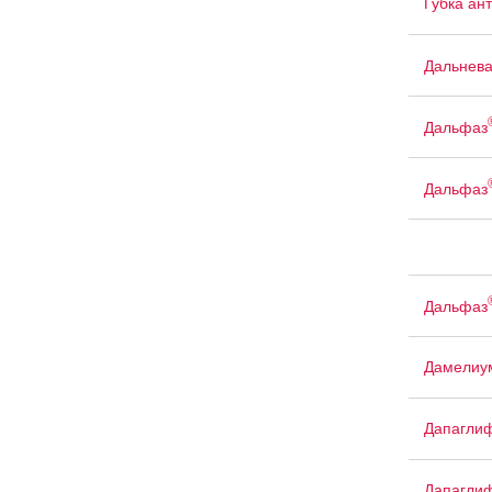
Губка ан
Дальнев
Дальфаз
Дальфаз
Дальфаз
Дамелиу
Дапагли
Дапаглиф