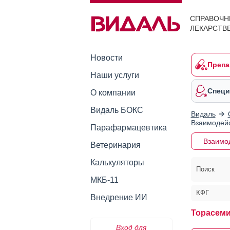
СПРАВОЧН
ЛЕКАРСТВ
Новости
Препа
Наши услуги
Специ
О компании
Видаль БОКС
Видаль
Взаимодейс
Парафармацевтика
Взаимо
Ветеринария
Калькуляторы
Поиск
МКБ-11
КФГ
Внедрение ИИ
Торасеми
Вход для