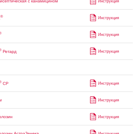
тисептическая с канамицином
Инструкция
®
а
Инструкция
®
Инструкция
®
Ретард
Инструкция
®
СР
Инструкция
м
Инструкция
флозин
Инструкция
лозин АстраЗенека
Инструкция