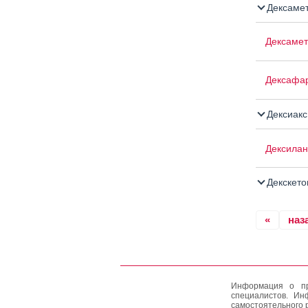
Дексамет
Дексамет
Дексафа
Дексиакс
Дексилан
Декскет
«
наз
Информация о пр
специалистов. Ин
самостоятельного 