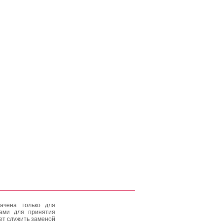
ачена только для
тами для принятия
ет служить заменой