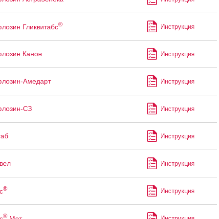
®
лозин Гликвитабс
Инструкция
лозин Канон
Инструкция
флозин-Амедарт
Инструкция
флозин-СЗ
Инструкция
таб
Инструкция
вел
Инструкция
®
с
Инструкция
®
с
Мет
Инструкция