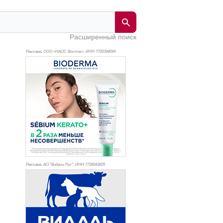
Расширенный поиск
Реклама. ООО «НАОС Восток», ИНН 772
0394094
Реклама. АО "Видаль Рус", ИНН 772
8043605