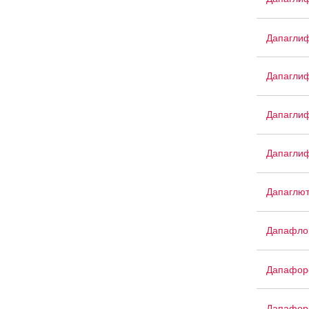
Дапаглиф
Дапаглиф
Дапагли
Дапагли
Дапаглю
Дапафло
Дапафор
Дапафор