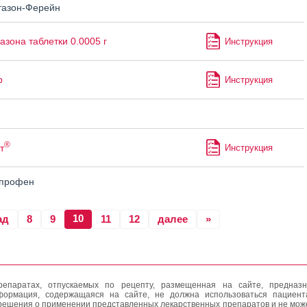
азон-Ферейн
азона таблетки 0.0005 г
Инструкция
р
Инструкция
®
т
Инструкция
опрофен
10
ад
8
9
11
12
далее
»
епаратах, отпускаемых по рецепту, размещенная на сайте, предназн
формация, содержащаяся на сайте, не должна использоваться пациен
решения о применении представленных лекарственных препаратов и не мож