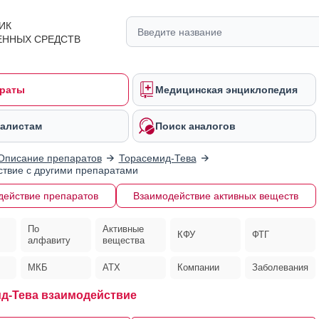
ИК
ЕННЫХ СРЕДСТВ
раты
Медицинская энциклопедия
алистам
Поиск аналогов
Описание препаратов
Торасемид-Тева
твие с другими препаратами
действие препаратов
Взаимодействие активных веществ
По
Активные
КФУ
ФТГ
алфавиту
вещества
МКБ
АТХ
Компании
Заболевания
д-Тева взаимодействие