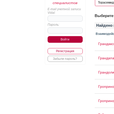
специалистов
E-mail учетной записи
Vidal:
Выберите 
Пароль:
Найдено 
Взаимодейс
Грандакс
Регистрация
Грандап
Забыли пароль?
Грандоли
Гроприн
Гроприн