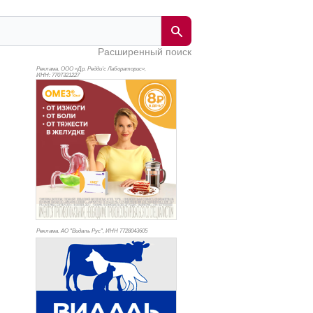
Расширенный поиск
Реклама. ООО «Др. Редди’с Лабораторис»,
ИНН: 770
7321227
Реклама. АО "Видаль Рус", ИНН 772
8043605