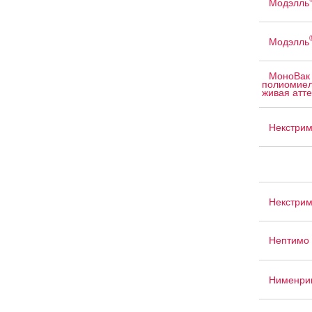
Модэлль
Модэлль
МоноВак 
полиомиел
живая атте
Некстри
Некстри
Нептимо
Нименри