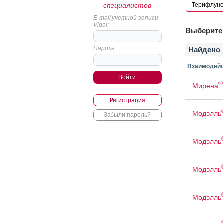
специалистов
E-mail учетной записи
Vidal:
Выберите 
Пароль:
Найдено 
Взаимодейс
®
Мирена
Регистрация
Модэлль
Забыли пароль?
Модэлль
Модэлль
Модэлль