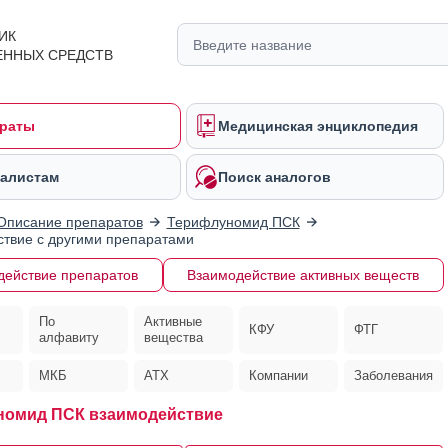
ИК
ЕННЫХ СРЕДСТВ
раты
Медицинская энциклопедия
алистам
Поиск аналогов
Описание препаратов
Терифлуномид ПСК
твие с другими препаратами
действие препаратов
Взаимодействие активных веществ
По
Активные
КФУ
ФТГ
алфавиту
вещества
МКБ
АТХ
Компании
Заболевания
номид ПСК взаимодействие