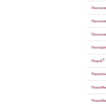
Пентано
Пентано
Пентано
Пентафл
®
Пикрэй
Пиралги
ПланиЖе
ПланиЖе