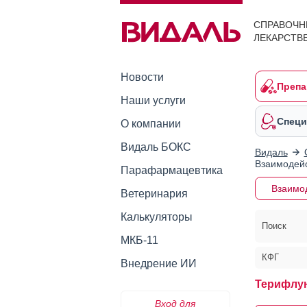
СПРАВОЧН
ЛЕКАРСТВ
Новости
Препа
Наши услуги
Специ
О компании
Видаль БОКС
Видаль
Взаимодейс
Парафармацевтика
Взаимо
Ветеринария
Калькуляторы
Поиск
МКБ-11
КФГ
Внедрение ИИ
Терифлу
Вход для