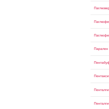
Паглюве
Паглюфе
Паглюфе
Парален 
Пентабу
Пентакс
Пенталги
Пенталги