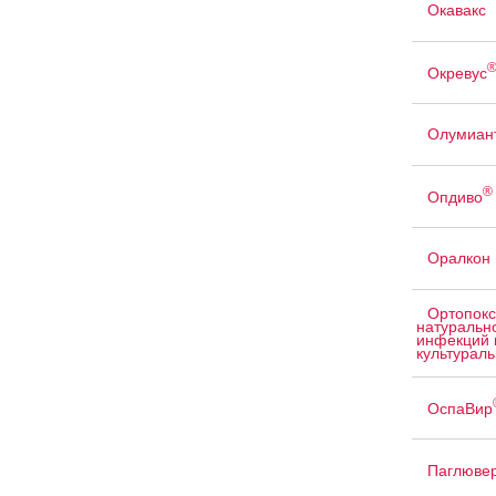
Окавакс
Окревус
Олумиан
®
Опдиво
Оралкон
Ортопокс
натуральн
инфекций 
культурал
ОспаВир
Паглюве