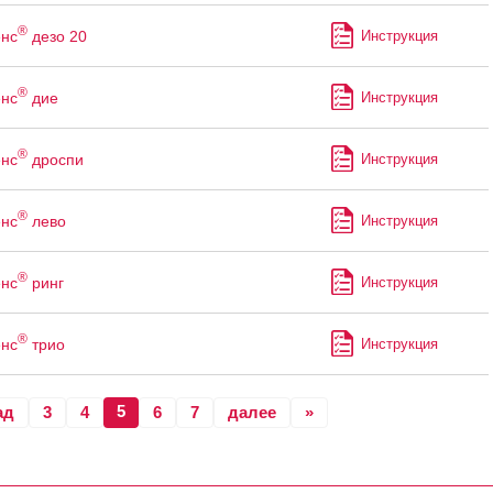
®
нс
дезо 20
Инструкция
®
нс
дие
Инструкция
®
нс
дроспи
Инструкция
®
нс
лево
Инструкция
®
нс
ринг
Инструкция
®
нс
трио
Инструкция
5
ад
3
4
6
7
далее
»