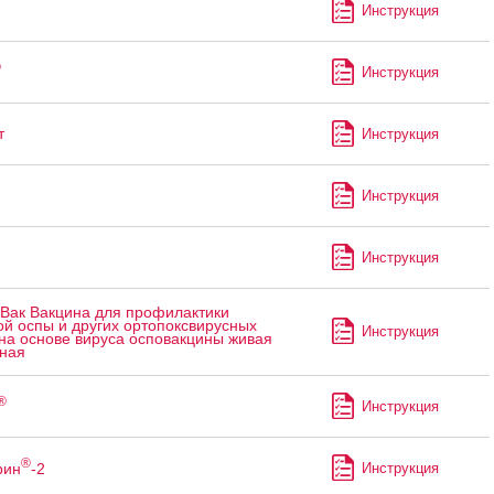
Инструкция
®
Инструкция
т
Инструкция
Инструкция
Инструкция
Вак Вакцина для профилактики
ой оспы и других ортопоксвирусных
Инструкция
на основе вируса осповакцины живая
ьная
®
Инструкция
®
рин
-2
Инструкция