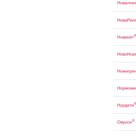
Новалгин
НоваРин
Новинет
НовоНор
Номигре
Нормоме
Нурдати
®
Овунон