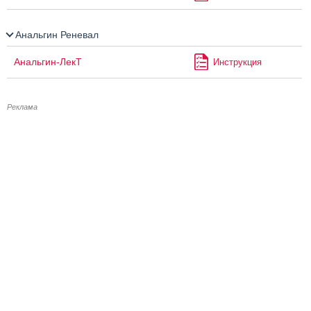
Анальгин Реневал
Анальгин-ЛекТ
Инструкция
Реклама