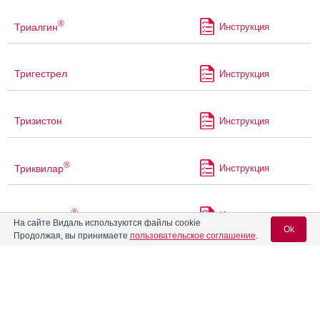
®
Триалгин
Инструкция
Тригестрел
Инструкция
Тризистон
Инструкция
®
Триквилар
Инструкция
®
Триожиналь
Инструкция
На сайте Видаль используются файлы cookie
Ok
Продолжая, вы принимаете
пользовательское соглашение
.
®
Трисеквенс
Инструкция
Вход для специалистов
E-mail учетной записи Vidal:
®
Тубавит
Инструкция