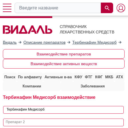
СПРАВОЧНИК
ЛЕКАРСТВЕННЫХ СРЕДСТВ
Видаль
Описание препаратов
Тербинафин Медисорб
Вз
Взаимодействие препаратов
Взаимодействие активных веществ
Поиск
По алфавиту
Активные в-ва
КФУ
ФТГ
КФГ
МКБ
АТХ
Компании
Заболевания
Тербинафин Медисорб взаимодействие