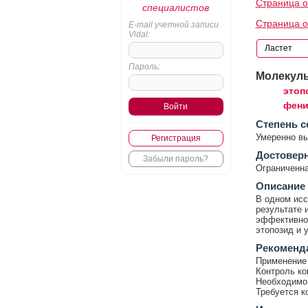
Страница о
специалистов
Страница 
E-mail учетной записи
Vidal:
Пароль:
Молекул
этоп
фени
Cтепень с
Умеренно в
Регистрация
Достовер
Забыли пароль?
Ограниченна
Описание
В одном исс
результате 
эффективнос
этопозид и 
Рекоменд
Применение 
Контроль ко
Необходимо 
Требуется к