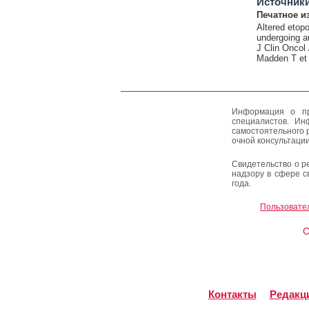
Источник
Печатное и
Altered etopo
undergoing a
J Clin Oncol
Madden T et 
Информация о пр
специалистов. Ин
самостоятельного 
очной консультации
Свидетельство о р
надзору в сфере с
года.
Пользовате
C
Контакты
Редакц