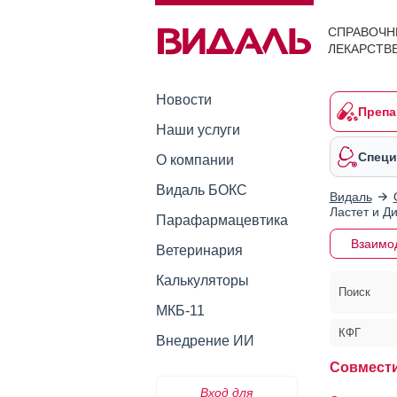
СПРАВОЧН
ЛЕКАРСТВ
Новости
Препа
Наши услуги
Специ
О компании
Видаль БОКС
Видаль
Ластет и Д
Парафармацевтика
Взаимо
Ветеринария
Калькуляторы
Поиск
МКБ-11
КФГ
Внедрение ИИ
Совмести
Вход для