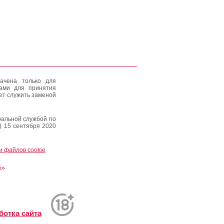
ачена только для
тами для принятия
ет служить заменой
альной службой по
) 15 сентября 2020
и файлов cookie
и»
ботка сайта