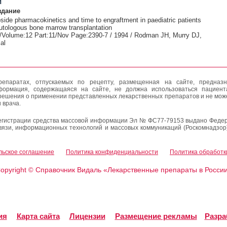
и
здание
side pharmacokinetics and time to engraftment in paediatric patients
utologous bone marrow transplantation
 /Volume:12 Part:11/Nov Page:2390-7 / 1994 / Rodman JH, Murry DJ,
al
епаратах, отпускаемых по рецепту, размещенная на сайте, предназн
формация, содержащаяся на сайте, не должна использоваться пациен
решения о применении представленных лекарственных препаратов и не мож
 врача.
егистрации средства массовой информации Эл № ФС77-79153 выдано Федер
вязи, информационных технологий и массовых коммуникаций (Роскомнадзор
льское соглашение
Политика конфиденциальности
Политика обработк
opyright
Справочник Видаль «Лекарственные препараты в Росси
©
ия
Карта сайта
Лицензии
Размещение рекламы
Разра