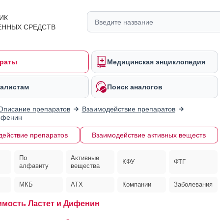
ИК
ЕННЫХ СРЕДСТВ
раты
Медицинская энциклопедия
алистам
Поиск аналогов
Описание препаратов
Взаимодействие препаратов
ифенин
действие препаратов
Взаимодействие активных веществ
По
Активные
КФУ
ФТГ
алфавиту
вещества
МКБ
АТХ
Компании
Заболевания
мость Ластет и Дифенин