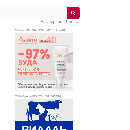
Расширенный поиск
Реклама. ООО «ПЬЕР ФАБР», ИНН: 770
4719490
Реклама. АО "Видаль Рус", ИНН 772
8043605