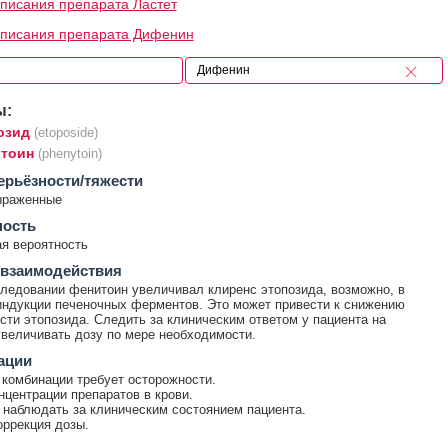
писания препарата Ластет
описания препарата Дифенин
ы:
озид
(etoposide)
тоин
(phenytoin)
ерьёзности/тяжести
ыраженные
ность
я вероятность
 взаимодействия
ледовании фенитоин увеличивал клиренс этопозида, возможно, в
индукции печеночных ферментов. Это может привести к снижению
ти этопозида. Следить за клиническим ответом у пациента на
увеличивать дозу по мере необходимости.
ации
комбинации требует осторожности.
нцентрации препаратов в крови.
наблюдать за клиническим состоянием пациента.
оррекция дозы.